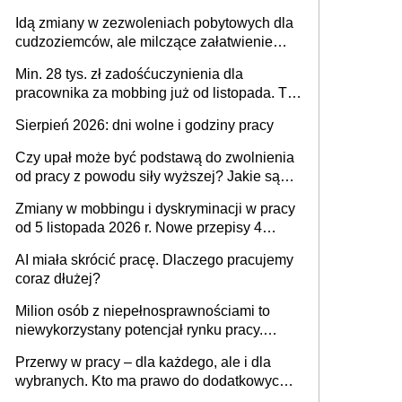
tylko w przypadku zachorowania w ciągu 14
Idą zmiany w zezwoleniach pobytowych dla
dni od ustania stosunku pracy
cudzoziemców, ale milczące załatwienie
spraw przewidziano tylko dla wybranych
Min. 28 tys. zł zadośćuczynienia dla
pracownika za mobbing już od listopada. To
także nieuzasadniona krytyka i izolowanie z
Sierpień 2026: dni wolne i godziny pracy
zespołu
Czy upał może być podstawą do zwolnienia
od pracy z powodu siły wyższej? Jakie są
obowiązki pracodawcy
Zmiany w mobbingu i dyskryminacji w pracy
od 5 listopada 2026 r. Nowe przepisy 4
sierpnia zostały ogłoszone w Dzienniku
AI miała skrócić pracę. Dlaczego pracujemy
Ustaw
coraz dłużej?
Milion osób z niepełnosprawnościami to
niewykorzystany potencjał rynku pracy.
Problemem nie jest brak kandydatów,
Przerwy w pracy – dla każdego, ale i dla
dofinansowań czy refundacji, ale bariery po
wybranych. Kto ma prawo do dodatkowych
stronie systemu i świadomości
15 minut?