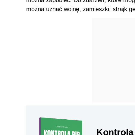
można zapobiec. Do zdarzeń, które mogą
można uznać wojnę, zamieszki, strajk g
Kontrola