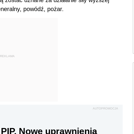
 zostać uznane za działanie siły wyższej
eneralny, powódź, pożar.
REKLAMA
AUTOPROMOCJA
 PIP. Nowe uprawnienia