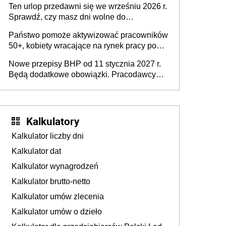
pracodawców [WYWIAD]
Ten urlop przedawni się we wrześniu 2026 r.
Sprawdź, czy masz dni wolne do
wykorzystania
Państwo pomoże aktywizować pracowników
50+, kobiety wracające na rynek pracy po
urodzeniu dzieci, osoby przewlekle chore i
Nowe przepisy BHP od 11 stycznia 2027 r.
osoby neuroatypowe. Powstanie Fundusz
Będą dodatkowe obowiązki. Pracodawcy
na rzecz Inkluzywności w Zatrudnianiu?
dostają czas na przygotowanie się do zmian
Kalkulatory
Kalkulator liczby dni
Kalkulator dat
Kalkulator wynagrodzeń
Kalkulator brutto-netto
Kalkulator umów zlecenia
Kalkulator umów o dzieło