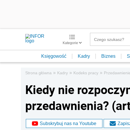
Kategorie
Księgowość
Kadry
Biznes
S
»
»
»
Strona główna
Kadry
Kodeks pracy
Przedawnieni
Kiedy nie rozpoczyn
przedawnienia? (art
Subskrybuj nas na Youtube
Zapisz