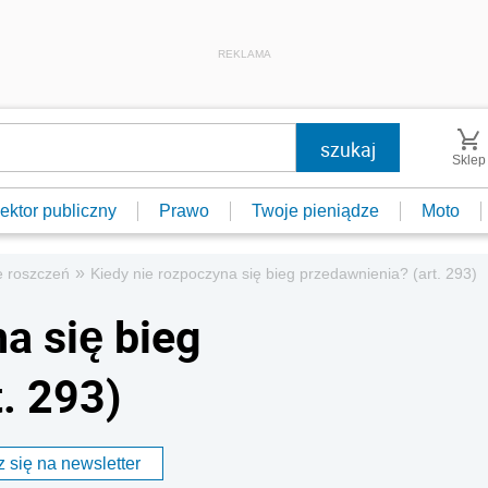
REKLAMA
Sklep
ektor publiczny
Prawo
Twoje pieniądze
Moto
»
e roszczeń
Kiedy nie rozpoczyna się bieg przedawnienia? (art. 293)
a się bieg
. 293)
 się na newsletter