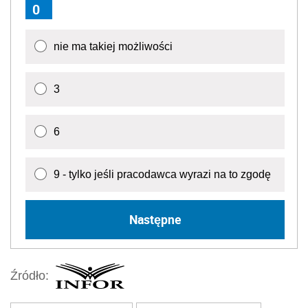
0
nie ma takiej możliwości
3
6
9 - tylko jeśli pracodawca wyrazi na to zgodę
Następne
Źródło: