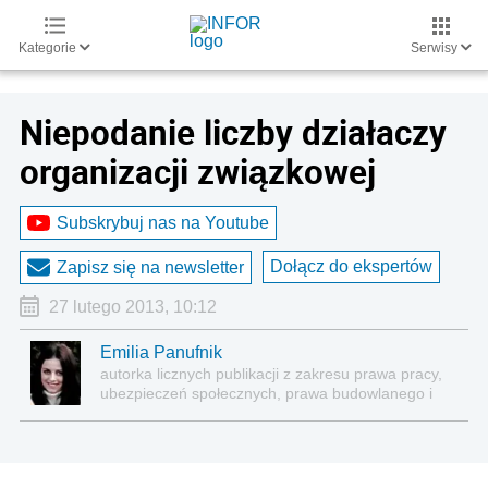
Kategorie
Serwisy
Niepodanie liczby działaczy
organizacji związkowej
Subskrybuj nas na Youtube
Dołącz do ekspertów
Zapisz się na newsletter
27 lutego 2013, 10:12
Emilia Panufnik
autorka licznych publikacji z zakresu prawa pracy,
ubezpieczeń społecznych, prawa budowlanego i
nieruchomości