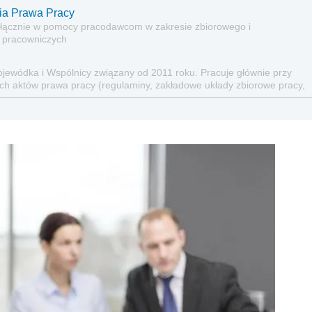
ria Prawa Pracy
wyłącznie w pomocy pracodawcom w zakresie zbiorowego i
 pracowniczych
jewódka i Wspólnicy związany od 2011 roku. Pracuje głównie przy
ch aktów prawa pracy (regulaminy, zakładowe układy zbiorowe pracy,
, w obszarze relacji ze związkami zawodowymi i zbiorowego prawa
rzedsiębiorstw, w tym również organizacji i współpracy z radami
tosunków pracy, przygotowania umów oraz w bieżącej obsłudze
istracji Uniwersytetu Warszawskiego oraz studiów podyplomowych z
y Głównej Służby Pożarniczej. Autor licznych publikacji z zakresu
acy. Współautor publikacji: Musisz to wiedzieć! (Infor Biznes 2020),