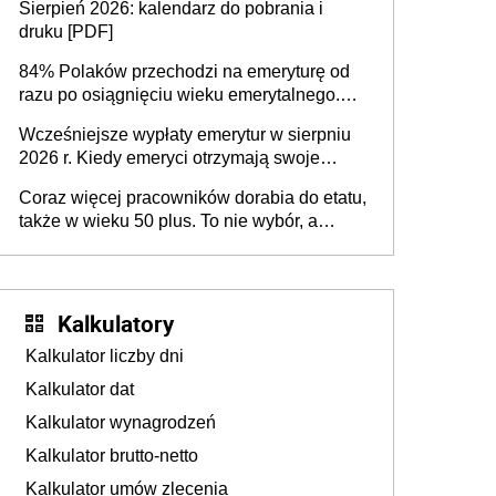
Sierpień 2026: kalendarz do pobrania i
sprawdza
druku [PDF]
84% Polaków przechodzi na emeryturę od
razu po osiągnięciu wieku emerytalnego.
Natomiast pokolenie X musi pracować
Wcześniejsze wypłaty emerytur w sierpniu
dłużej, ale czy jest w stanie? Pracownicy
2026 r. Kiedy emeryci otrzymają swoje
45+ to siła napędowa gospodarki
świadczenia?
Coraz więcej pracowników dorabia do etatu,
także w wieku 50 plus. To nie wybór, a
konieczność. Powodem są rosnące koszty
życia
Kalkulatory
Kalkulator liczby dni
Kalkulator dat
Kalkulator wynagrodzeń
Kalkulator brutto-netto
Kalkulator umów zlecenia