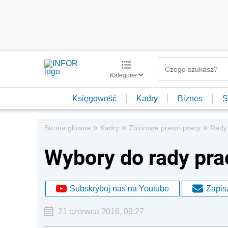
Kategorie
Księgowość
Kadry
Biznes
S
»
»
»
Strona główna
Kadry
Zbiorowe prawo pracy
Rady
Wybory do rady pr
Subskrybuj nas na Youtube
Zapisz
21 czerwca 2016, 09:27