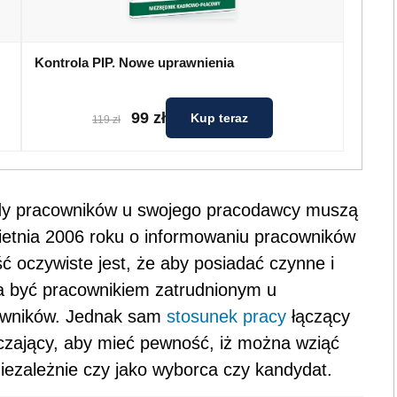
Kontrola PIP. Nowe uprawnienia
99 zł
Kup teraz
119 zł
ady pracowników u swojego pracodawcy muszą
wietnia 2006 roku o informowaniu pracowników
ść oczywiste jest, że aby posiadać czynne i
a być pracownikiem zatrudnionym u
cowników. Jednak sam
stosunek pracy
łączący
rczający, aby mieć pewność, iż można wziąć
iezależnie czy jako wyborca czy kandydat.