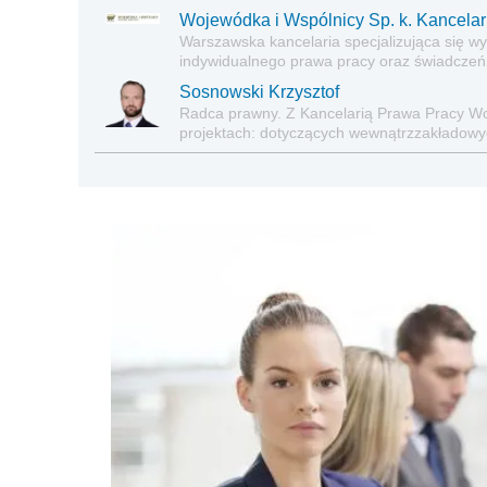
Wojewódka i Wspólnicy Sp. k. Kancela
Warszawska kancelaria specjalizująca się 
indywidualnego prawa pracy oraz świadczeń
Sosnowski Krzysztof
Radca prawny. Z Kancelarią Prawa Pracy Wo
projektach: dotyczących wewnątrzzakładowy
porozumienia z organizacjami związkowymi)
pracy głównie w związku z restrukturyzacją p
pracowników, dotyczących indywidualnych s
klientów. Absolwent Wydziału Prawa i Admin
zakresu bezpieczeństwa i higieny pracy Szkoł
prawa pracy oraz bezpieczeństwa i higieny pr
Elastyczne formy zatrudnienia (Infor 2019).