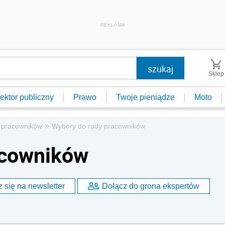
REKLAMA
Sklep
ektor publiczny
Prawo
Twoje pieniądze
Moto
»
 pracowników
Wybory do rady pracowników
acowników
 się na newsletter
Dołącz do grona ekspertów