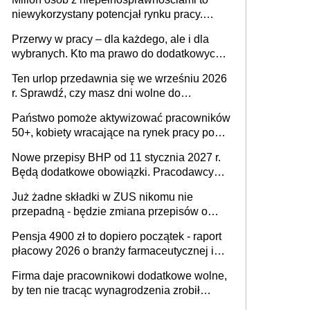
niewykorzystany potencjał rynku pracy.
Problemem nie jest brak kandydatów,
Przerwy w pracy – dla każdego, ale i dla
dofinansowań czy refundacji, ale bariery po
wybranych. Kto ma prawo do dodatkowych
stronie systemu i świadomości
15 minut?
pracodawców [WYWIAD]
Ten urlop przedawnia się we wrześniu 2026
r. Sprawdź, czy masz dni wolne do
wykorzystania
Państwo pomoże aktywizować pracowników
50+, kobiety wracające na rynek pracy po
urodzeniu dzieci, osoby przewlekle chore i
Nowe przepisy BHP od 11 stycznia 2027 r.
osoby neuroatypowe. Powstanie Fundusz
Będą dodatkowe obowiązki. Pracodawcy
na rzecz Inkluzywności w Zatrudnianiu?
dostają czas na przygotowanie się do zmian
Już żadne składki w ZUS nikomu nie
przepadną - będzie zmiana przepisów o
przedawnieniu i niepodleganiu
Pensja 4900 zł to dopiero początek - raport
ubezpieczeniom społecznym
płacowy 2026 o branży farmaceutycznej i
chemicznej
Firma daje pracownikowi dodatkowe wolne,
by ten nie tracąc wynagrodzenia zrobił
dodatkowe badania. Ten benefit się