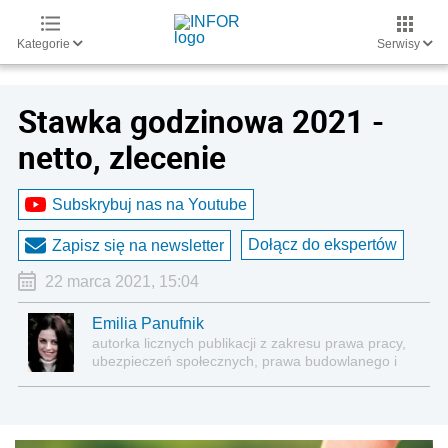
Kategorie
Serwisy
Stawka godzinowa 2021 -
netto, zlecenie
Subskrybuj nas na Youtube
Dołącz do ekspertów
Zapisz się na newsletter
22 marca 2021, 15:04
Emilia Panufnik
autorka licznych publikacji z zakresu prawa pracy,
ubezpieczeń społecznych, prawa budowlanego i
nieruchomości