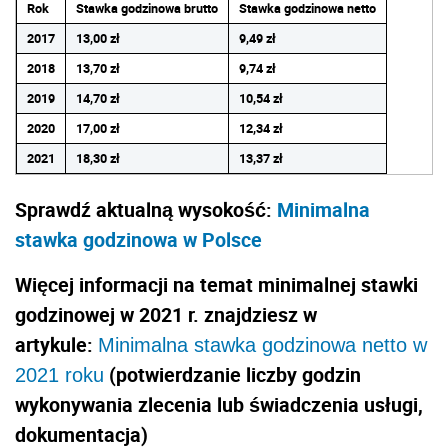
Rok
Stawka godzinowa brutto
Stawka godzinowa netto
2017
13,00 zł
9,49 zł
2018
13,70 zł
9,74 zł
2019
14,70 zł
10,54 zł
2020
17,00 zł
12,34 zł
2021
18,30 zł
13,37 zł
Sprawdź aktualną wysokość:
Minimalna
stawka godzinowa w Polsce
Więcej informacji na temat minimalnej stawki
godzinowej w 2021 r. znajdziesz w
artykule:
Minimalna stawka godzinowa netto w
(potwierdzanie liczby godzin
2021 roku
wykonywania zlecenia lub świadczenia usługi,
dokumentacja)