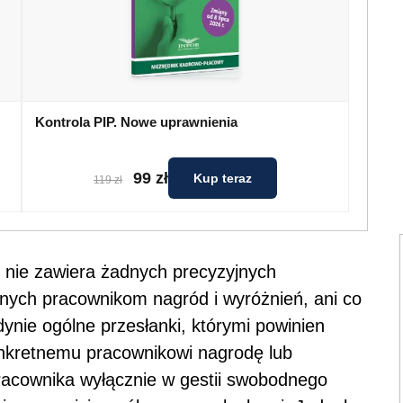
Kontrola PIP. Nowe uprawnienia
99 zł
Kup teraz
119 zł
 nie zawiera żadnych precyzyjnych
nych pracownikom nagród i wyróżnień, ani co
ynie ogólne przesłanki, którymi powinien
onkretnemu pracownikowi nagrodę lub
racownika wyłącznie w gestii swobodnego