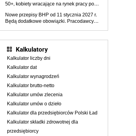
50+, kobiety wracające na rynek pracy po
urodzeniu dzieci, osoby przewlekle chore i
Nowe przepisy BHP od 11 stycznia 2027 r.
osoby neuroatypowe. Powstanie Fundusz
Będą dodatkowe obowiązki. Pracodawcy
na rzecz Inkluzywności w Zatrudnianiu?
dostają czas na przygotowanie się do zmian
Kalkulatory
Kalkulator liczby dni
Kalkulator dat
Kalkulator wynagrodzeń
Kalkulator brutto-netto
Kalkulator umów zlecenia
Kalkulator umów o dzieło
Kalkulator dla przedsiębiorców Polski Ład
Kalkulator składki zdrowotnej dla
przedsiębiorcy