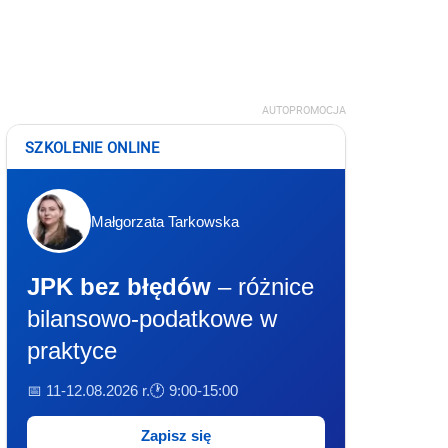
AUTOPROMOCJA
SZKOLENIE ONLINE
Małgorzata Tarkowska
JPK bez błędów
– różnice
bilansowo-podatkowe w
praktyce
📅 11-12.08.2026 r.
🕐 9:00-15:00
Zapisz się