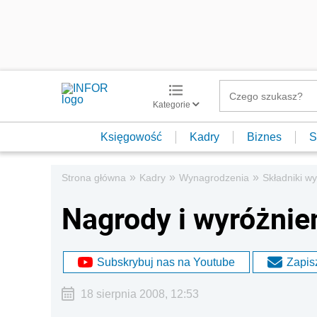
Kategorie
Księgowość
Kadry
Biznes
S
»
»
»
Strona główna
Kadry
Wynagrodzenia
Składniki w
Nagrody i wyróżnie
Subskrybuj nas na Youtube
Zapisz
18 sierpnia 2008, 12:53