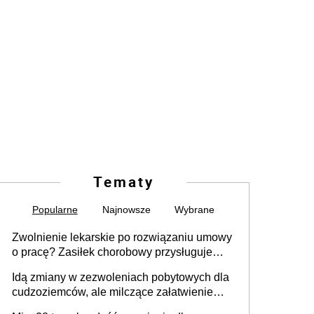
Tematy
Popularne
Najnowsze
Wybrane
Zwolnienie lekarskie po rozwiązaniu umowy
o pracę? Zasiłek chorobowy przysługuje
tylko w przypadku zachorowania w ciągu 14
Idą zmiany w zezwoleniach pobytowych dla
dni od ustania stosunku pracy
cudzoziemców, ale milczące załatwienie
spraw przewidziano tylko dla wybranych