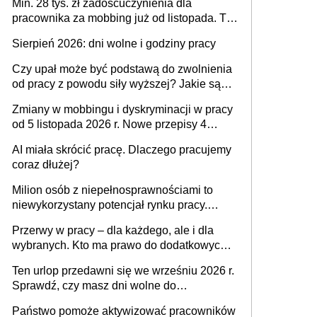
Min. 28 tys. zł zadośćuczynienia dla
pracownika za mobbing już od listopada. To
także nieuzasadniona krytyka i izolowanie z
Sierpień 2026: dni wolne i godziny pracy
zespołu
Czy upał może być podstawą do zwolnienia
od pracy z powodu siły wyższej? Jakie są
obowiązki pracodawcy
Zmiany w mobbingu i dyskryminacji w pracy
od 5 listopada 2026 r. Nowe przepisy 4
sierpnia zostały ogłoszone w Dzienniku
AI miała skrócić pracę. Dlaczego pracujemy
Ustaw
coraz dłużej?
Milion osób z niepełnosprawnościami to
niewykorzystany potencjał rynku pracy.
Problemem nie jest brak kandydatów,
Przerwy w pracy – dla każdego, ale i dla
dofinansowań czy refundacji, ale bariery po
wybranych. Kto ma prawo do dodatkowych
stronie systemu i świadomości
15 minut?
pracodawców [WYWIAD]
Ten urlop przedawni się we wrześniu 2026 r.
Sprawdź, czy masz dni wolne do
wykorzystania
Państwo pomoże aktywizować pracowników