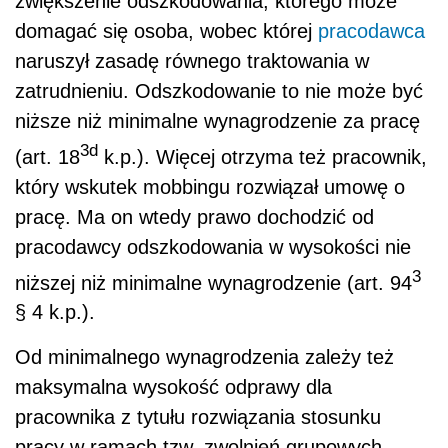
zwiększenie odszkodowania, którego może
domagać się osoba, wobec której
pracodawca
naruszył zasadę równego traktowania w
zatrudnieniu. Odszkodowanie to nie może być
niższe niż minimalne wynagrodzenie za pracę
3d
(art. 18
k.p.). Więcej otrzyma też pracownik,
który wskutek mobbingu rozwiązał umowę o
pracę. Ma on wtedy prawo dochodzić od
pracodawcy odszkodowania w wysokości nie
3
niższej niż minimalne wynagrodzenie (art. 94
§ 4 k.p.).
Od minimalnego wynagrodzenia zależy też
maksymalna wysokość odprawy dla
pracownika z tytułu rozwiązania stosunku
pracy w ramach tzw. zwolnień grupowych.