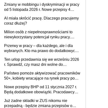
obowiązki pracodawcy
Zmiany w mobbingu i dyskryminacji w pracy
od 5 listopada 2026 r. Nowe przepisy 4
sierpnia zostały ogłoszone w Dzienniku
AI miała skrócić pracę. Dlaczego pracujemy
Ustaw
coraz dłużej?
Milion osób z niepełnosprawnościami to
niewykorzystany potencjał rynku pracy.
Problemem nie jest brak kandydatów,
Przerwy w pracy – dla każdego, ale i dla
dofinansowań czy refundacji, ale bariery po
wybranych. Kto ma prawo do dodatkowych
stronie systemu i świadomości
15 minut?
pracodawców [WYWIAD]
Ten urlop przedawnia się we wrześniu 2026
r. Sprawdź, czy masz dni wolne do
wykorzystania
Państwo pomoże aktywizować pracowników
50+, kobiety wracające na rynek pracy po
urodzeniu dzieci, osoby przewlekle chore i
Nowe przepisy BHP od 11 stycznia 2027 r.
osoby neuroatypowe. Powstanie Fundusz
Będą dodatkowe obowiązki. Pracodawcy
na rzecz Inkluzywności w Zatrudnianiu?
dostają czas na przygotowanie się do zmian
Już żadne składki w ZUS nikomu nie
przepadną - będzie zmiana przepisów o