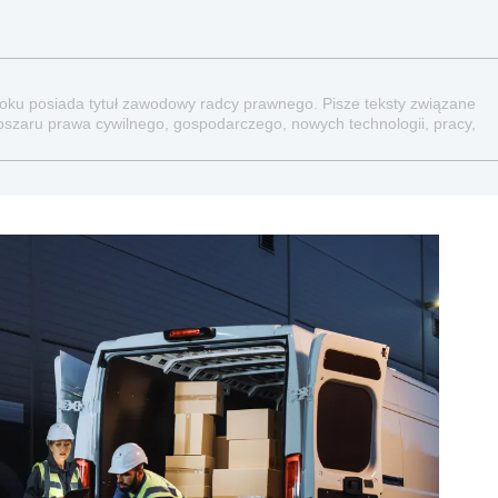
 roku posiada tytuł zawodowy radcy prawnego. Pisze teksty związane
bszaru prawa cywilnego, gospodarczego, nowych technologii, pracy,