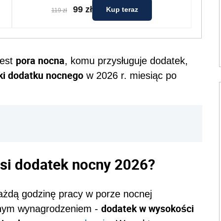
99 zł
Kup teraz
119 zł
pora nocna
jest
, komu przysługuje dodatek,
ki dodatku nocnego
w 2026 r. miesiąc po
si dodatek nocny 2026?
każdą godzinę pracy w porze nocnej
dodatek w wysokości
alnym wynagrodzeniem -