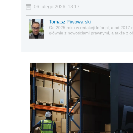
06 lutego 2026, 13:17
Tomasz Piwowarski
Od 2025 roku w redakcji Infor.pl, a od 2017
głównie z nowościami prawnymi, a także z o
ubezpieczeń społecznych, nieruchomości.