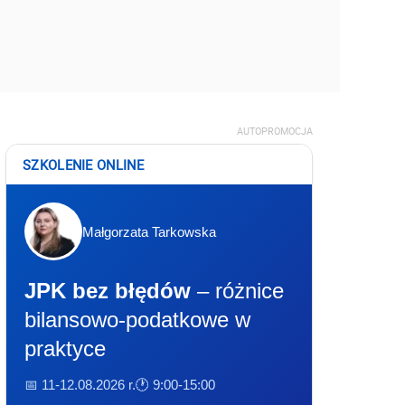
AUTOPROMOCJA
SZKOLENIE ONLINE
Małgorzata Tarkowska
JPK bez błędów
– różnice
bilansowo-podatkowe w
praktyce
📅 11-12.08.2026 r.
🕐 9:00-15:00