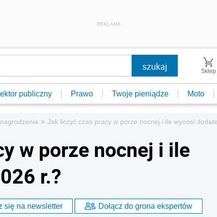
REKLAMA
Sklep
ektor publiczny
Prawo
Twoje pieniądze
Moto
»
ynagrodzenia
Jak liczyć czas pracy w porze nocnej i ile wynosi dodat
y w porze nocnej i ile
026 r.?
 się na newsletter
Dołącz do grona ekspertów