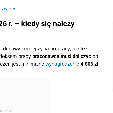
ozwiń
>
6 r. – kiedy się należy
m dobowy i mniej życia po pracy, ale też
pracodawca musi doliczyć
Kodeksem pracy
do
4 806 zł
iczeń jest minimalne
wynagrodzenie
REKLAMA