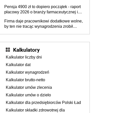
przedawnieniu i niepodleganiu
Pensja 4900 zł to dopiero początek - raport
ubezpieczeniom społecznym
płacowy 2026 o branży farmaceutycznej i
chemicznej
Firma daje pracownikowi dodatkowe wolne,
by ten nie tracąc wynagrodzenia zrobił
dodatkowe badania. Ten benefit się
sprawdza
Kalkulatory
Kalkulator liczby dni
Kalkulator dat
Kalkulator wynagrodzeń
Kalkulator brutto-netto
Kalkulator umów zlecenia
Kalkulator umów o dzieło
Kalkulator dla przedsiębiorców Polski Ład
Kalkulator składki zdrowotnej dla