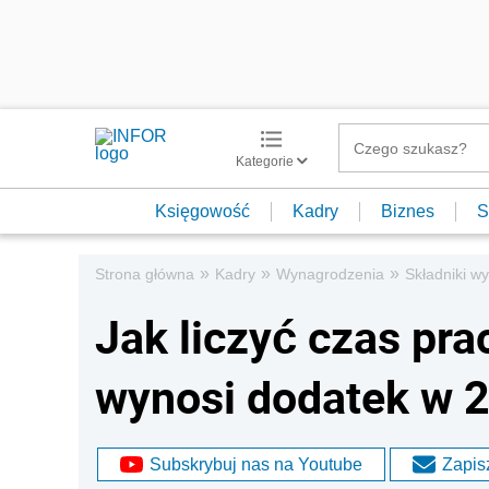
Kategorie
Księgowość
Kadry
Biznes
S
»
»
»
Strona główna
Kadry
Wynagrodzenia
Składniki w
Jak liczyć czas prac
wynosi dodatek w 2
Subskrybuj nas na Youtube
Zapisz