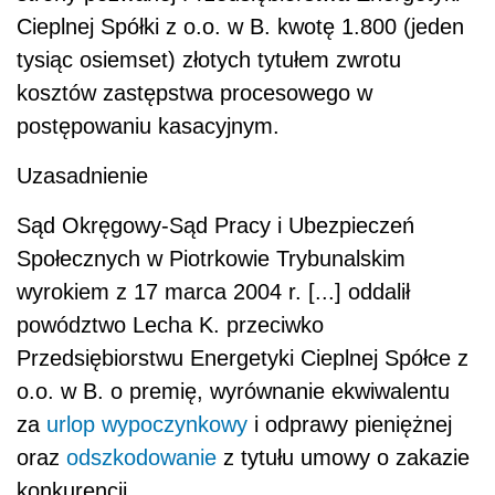
Cieplnej Spółki z o.o. w B. kwotę 1.800 (jeden
tysiąc osiemset) złotych tytułem zwrotu
kosztów zastępstwa procesowego w
postępowaniu kasacyjnym.
Uzasadnienie
Sąd Okręgowy-Sąd Pracy i Ubezpieczeń
Społecznych w Piotrkowie Trybunalskim
wyrokiem z 17 marca 2004 r. [...] oddalił
powództwo Lecha K. przeciwko
Przedsiębiorstwu Energetyki Cieplnej Spółce z
o.o. w B. o premię, wyrównanie ekwiwalentu
za
urlop wypoczynkowy
i odprawy pieniężnej
oraz
odszkodowanie
z tytułu umowy o zakazie
konkurencji.