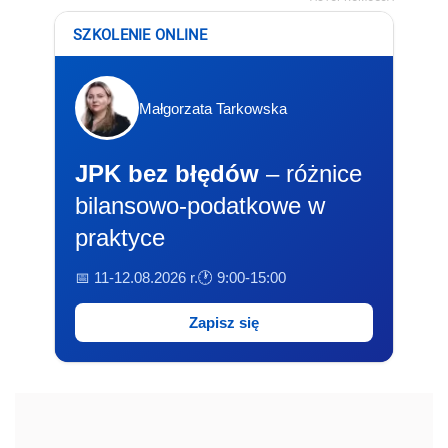
SZKOLENIE ONLINE
Małgorzata Tarkowska
JPK bez błędów
– różnice
bilansowo-podatkowe w
praktyce
📅 11-12.08.2026 r.
🕐 9:00-15:00
Zapisz się