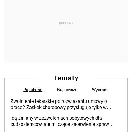
REKLAMA
Tematy
Popularne
Najnowsze
Wybrane
Zwolnienie lekarskie po rozwiązaniu umowy o
pracę? Zasiłek chorobowy przysługuje tylko w
przypadku zachorowania w ciągu 14 dni od ustania
Idą zmiany w zezwoleniach pobytowych dla
stosunku pracy
cudzoziemców, ale milczące załatwienie spraw
przewidziano tylko dla wybranych