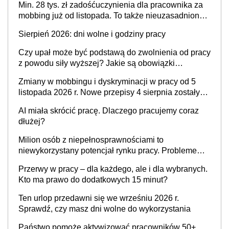
Min. 28 tys. zł zadośćuczynienia dla pracownika za
mobbing już od listopada. To także nieuzasadniona
krytyka i izolowanie z zespołu
Sierpień 2026: dni wolne i godziny pracy
Czy upał może być podstawą do zwolnienia od pracy
z powodu siły wyższej? Jakie są obowiązki
pracodawcy
Zmiany w mobbingu i dyskryminacji w pracy od 5
listopada 2026 r. Nowe przepisy 4 sierpnia zostały
ogłoszone w Dzienniku Ustaw
AI miała skrócić pracę. Dlaczego pracujemy coraz
dłużej?
Milion osób z niepełnosprawnościami to
niewykorzystany potencjał rynku pracy. Problemem
nie jest brak kandydatów, dofinansowań czy
Przerwy w pracy – dla każdego, ale i dla wybranych.
refundacji, ale bariery po stronie systemu i
Kto ma prawo do dodatkowych 15 minut?
świadomości pracodawców [WYWIAD]
Ten urlop przedawni się we wrześniu 2026 r.
Sprawdź, czy masz dni wolne do wykorzystania
Państwo pomoże aktywizować pracowników 50+,