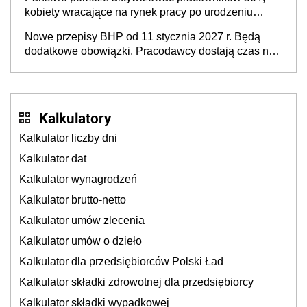
kobiety wracające na rynek pracy po urodzeniu
dzieci, osoby przewlekle chore i osoby
Nowe przepisy BHP od 11 stycznia 2027 r. Będą
neuroatypowe. Powstanie Fundusz na rzecz
dodatkowe obowiązki. Pracodawcy dostają czas na
Inkluzywności w Zatrudnianiu?
przygotowanie się do zmian
Kalkulatory
Kalkulator liczby dni
Kalkulator dat
Kalkulator wynagrodzeń
Kalkulator brutto-netto
Kalkulator umów zlecenia
Kalkulator umów o dzieło
Kalkulator dla przedsiębiorców Polski Ład
Kalkulator składki zdrowotnej dla przedsiębiorcy
Kalkulator składki wypadkowej