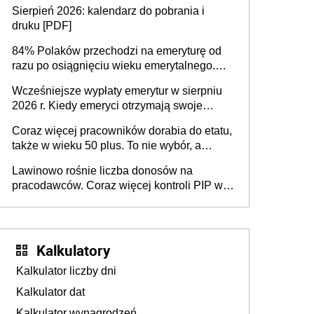
dodatkowe badania. Ten benefit się
Sierpień 2026: kalendarz do pobrania i
sprawdza
druku [PDF]
84% Polaków przechodzi na emeryturę od
razu po osiągnięciu wieku emerytalnego.
Natomiast pokolenie X musi pracować
Wcześniejsze wypłaty emerytur w sierpniu
dłużej, ale czy jest w stanie? Pracownicy
2026 r. Kiedy emeryci otrzymają swoje
45+ to siła napędowa gospodarki
świadczenia?
Coraz więcej pracowników dorabia do etatu,
także w wieku 50 plus. To nie wybór, a
konieczność. Powodem są rosnące koszty
Lawinowo rośnie liczba donosów na
życia
pracodawców. Coraz więcej kontroli PIP w
efekcie zgłoszeń mobbingu
Kalkulatory
Kalkulator liczby dni
Kalkulator dat
Kalkulator wynagrodzeń