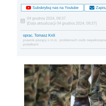
Subskrybuj nas na Youtube
Zapisz
04 grudnia 2024, 09:37
[Data aktualizacji 04 grudnia 2024, 09:37]
oprac. Tomasz Król
prawnik piszący o m.in.: problemach osób niepełnospraw
podatkach