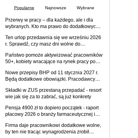
Popularne
Najnowsze
Wybrane
Przerwy w pracy – dla każdego, ale i dla
wybranych. Kto ma prawo do dodatkowych
15 minut?
Ten urlop przedawnia się we wrześniu 2026
r. Sprawdź, czy masz dni wolne do
wykorzystania
Państwo pomoże aktywizować pracowników
50+, kobiety wracające na rynek pracy po
urodzeniu dzieci, osoby przewlekle chore i
Nowe przepisy BHP od 11 stycznia 2027 r.
osoby neuroatypowe. Powstanie Fundusz
Będą dodatkowe obowiązki. Pracodawcy
na rzecz Inkluzywności w Zatrudnianiu?
dostają czas na przygotowanie się do zmian
Składki w ZUS przestaną przepadać - resort
wie jak się za to zabrać, są już konkrety
Pensja 4900 zł to dopiero początek - raport
płacowy 2026 o branży farmaceutycznej i
chemicznej
Firma daje pracownikowi dodatkowe wolne,
by ten nie tracąc wynagrodzenia zrobił