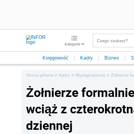
Kategorie
Księgowość
Kadry
Biznes
S
»
»
»
Strona główna
Kadry
Wynagrodzenia
Żołnierze f
Żołnierze formalni
wciąż z czterokrot
dziennej