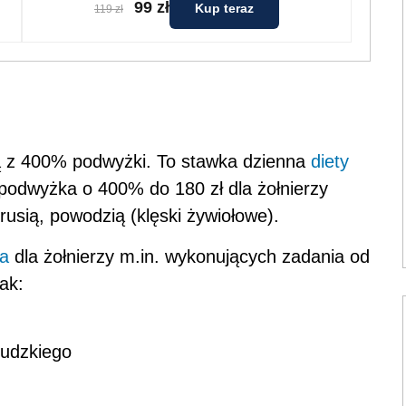
99 zł
Kup teraz
119 zł
ają z 400% podwyżki. To stawka dzienna
diety
 podwyżka o 400% do 180 zł dla żołnierzy
rusią, powodzią (klęski żywiołowe).
a
dla żołnierzy m.in. wykonujących zadania od
ak:
ludzkiego