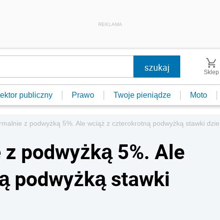
REKLAMA
Sklep
ektor publiczny
Prawo
Twoje pieniądze
Moto
ormalnie z podwyżką 5%. Ale wciąż z czterokrotną podwyżką stawki dzie
e z podwyżką 5%. Ale
ną podwyżką stawki