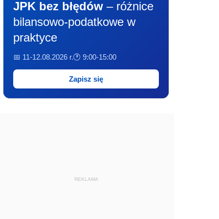
JPK bez błędów
– różnice
bilansowo-podatkowe w
praktyce
📅 11-12.08.2026 r.
🕐 9:00-15:00
Zapisz się
REKLAMA