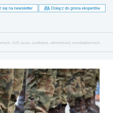
 się na newsletter
Dołącz do grona ekspertów
nych, ZUS, pracy, cywilistyce, administracji, przedsiębiorcach,