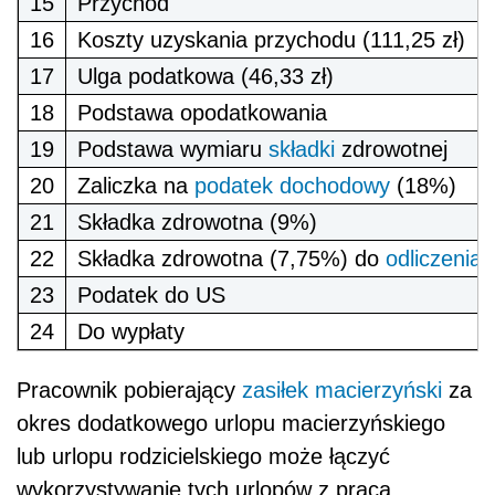
15
Przychód
16
Koszty uzyskania przychodu (111,25 zł)
17
Ulga podatkowa (46,33 zł)
18
Podstawa opodatkowania
19
Podstawa wymiaru
składki
zdrowotnej
20
Zaliczka na
podatek dochodowy
(18%)
21
Składka zdrowotna (9%)
22
Składka zdrowotna (7,75%) do
odliczenia
o
23
Podatek do US
24
Do wypłaty
Pracownik pobierający
zasiłek macierzyński
za
okres dodatkowego urlopu macierzyńskiego
lub urlopu rodzicielskiego może łączyć
wykorzystywanie tych urlopów z pracą