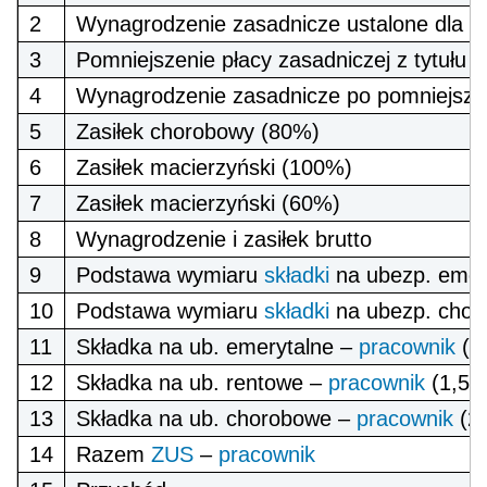
2
Wynagrodzenie zasadnicze ustalone dla 1/
3
Pomniejszenie płacy zasadniczej z tytułu 
4
Wynagrodzenie zasadnicze po pomniejsze
5
Zasiłek chorobowy (80%)
6
Zasiłek macierzyński (100%)
7
Zasiłek macierzyński (60%)
8
Wynagrodzenie i zasiłek brutto
9
Podstawa wymiaru
składki
na ubezp. emer
10
Podstawa wymiaru
składki
na ubezp. chor
11
Składka na ub. emerytalne –
pracownik
(9
12
Składka na ub. rentowe –
pracownik
(1,5%
13
Składka na ub. chorobowe –
pracownik
(2
14
Razem
ZUS
–
pracownik