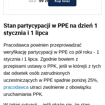
99 zł
Kup teraz
119 zł
Stan partycypacji w PPE na dzień 1
stycznia i 1 lipca
Pracodawca powinien przeprowadzać
weryfikację partycypacji w PPE co pół roku - 1
stycznia i 1 lipca. Zgodnie bowiem z
przepisami ustawy o PPK, jeśli w którejś z tych
dat odsetek osób zatrudnionych
uczestniczących w PPE spadnie poniżej 25%,
pracodawca
utraci zwolnienie z obowiązku
uruchamiania PPK.
W takiej sytuacji, - jeśli okaże się, że stan