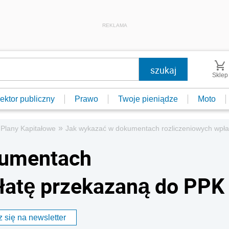
REKLAMA
Sklep
ektor publiczny
Prawo
Twoje pieniądze
Moto
»
Plany Kapitałowe
Jak wykazać w dokumentach rozliczeniowych wpł
kumentach
łatę przekazaną do PPK
 się na newsletter