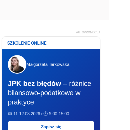
AUTOPROMOCJA
SZKOLENIE ONLINE
Małgorzata Tarkowska
JPK bez błędów
– różnice
bilansowo-podatkowe w
praktyce
📅 11-12.08.2026 r.
🕐 9:00-15:00
Zapisz się