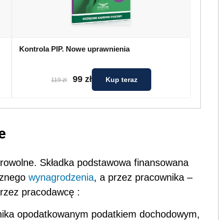
Kontrola PIP. Nowe uprawnienia
99 zł
Kup teraz
119 zł
e
browolne. Składka podstawowa finansowana
cznego
wynagrodzenia
, a przez pracownika –
rzez pracodawcę :
nika opodatkowanym podatkiem dochodowym,