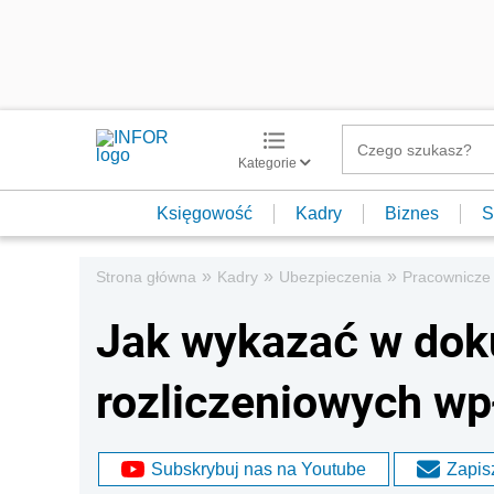
Kategorie
Księgowość
Kadry
Biznes
S
»
»
»
Strona główna
Kadry
Ubezpieczenia
Pracownicze 
Jak wykazać w do
rozliczeniowych wp
Subskrybuj nas na Youtube
Zapisz