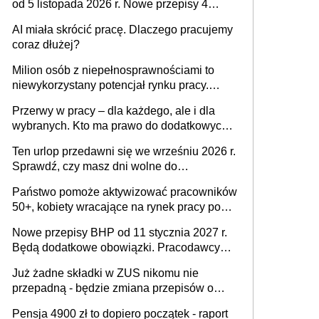
od 5 listopada 2026 r. Nowe przepisy 4
sierpnia zostały ogłoszone w Dzienniku
AI miała skrócić pracę. Dlaczego pracujemy
Ustaw
coraz dłużej?
Milion osób z niepełnosprawnościami to
niewykorzystany potencjał rynku pracy.
Problemem nie jest brak kandydatów,
Przerwy w pracy – dla każdego, ale i dla
dofinansowań czy refundacji, ale bariery po
wybranych. Kto ma prawo do dodatkowych
stronie systemu i świadomości
15 minut?
pracodawców [WYWIAD]
Ten urlop przedawni się we wrześniu 2026 r.
Sprawdź, czy masz dni wolne do
wykorzystania
Państwo pomoże aktywizować pracowników
50+, kobiety wracające na rynek pracy po
urodzeniu dzieci, osoby przewlekle chore i
Nowe przepisy BHP od 11 stycznia 2027 r.
osoby neuroatypowe. Powstanie Fundusz
Będą dodatkowe obowiązki. Pracodawcy
na rzecz Inkluzywności w Zatrudnianiu?
dostają czas na przygotowanie się do zmian
Już żadne składki w ZUS nikomu nie
przepadną - będzie zmiana przepisów o
przedawnieniu i niepodleganiu
Pensja 4900 zł to dopiero początek - raport
ubezpieczeniom społecznym