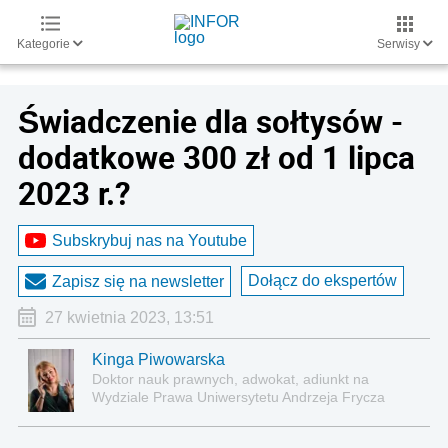
Kategorie
Serwisy
Świadczenie dla sołtysów -
dodatkowe 300 zł od 1 lipca
2023 r.?
Subskrybuj nas na Youtube
Dołącz do ekspertów
Zapisz się na newsletter
27 kwietnia 2023, 13:51
Kinga Piwowarska
Doktor nauk prawnych, adwokat, adiunkt na
Wydziale Prawa Uniwersytetu Andrzeja Frycza
Modrzewskiego w Krakowie oraz Rzecznik
Akademicki ds. równego traktowania i