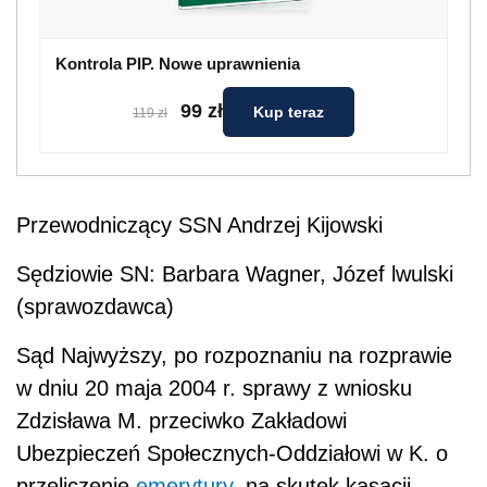
Kontrola PIP. Nowe uprawnienia
99 zł
Kup teraz
119 zł
Przewodniczący SSN Andrzej Kijowski
Sędziowie SN: Barbara Wagner, Józef lwulski
(sprawozdawca)
Sąd Najwyższy, po rozpoznaniu na rozprawie
w dniu 20 maja 2004 r. sprawy z wniosku
Zdzisława M. przeciwko Zakładowi
Ubezpieczeń Społecznych-Oddziałowi w K. o
przeliczenie
emerytury
, na skutek kasacji