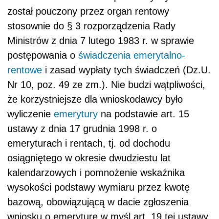
został pouczony przez organ rentowy
stosownie do § 3 rozporządzenia Rady
Ministrów z dnia 7 lutego 1983 r. w sprawie
postępowania o
świadczenia emerytalno-
rentowe
i zasad wypłaty tych świadczeń (Dz.U.
Nr 10, poz. 49 ze zm.). Nie budzi wątpliwości,
że korzystniejsze dla wnioskodawcy było
wyliczenie
emerytury
na podstawie art. 15
ustawy z dnia 17 grudnia 1998 r. o
emeryturach i rentach, tj. od dochodu
osiągniętego w okresie dwudziestu lat
kalendarzowych i pomnożenie wskaźnika
wysokości podstawy wymiaru przez kwotę
bazową, obowiązującą w dacie zgłoszenia
wniosku o emeryturę w myśl art. 19 tej ustawy.