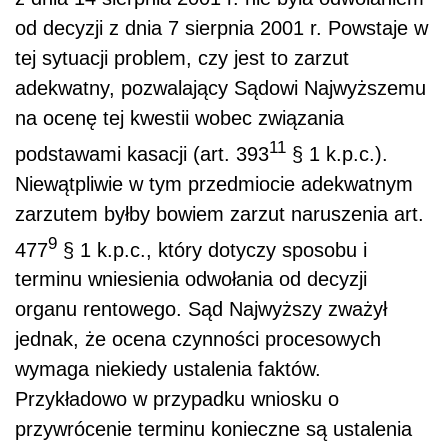
od decyzji z dnia 7 sierpnia 2001 r. Powstaje w
tej sytuacji problem, czy jest to zarzut
adekwatny, pozwalający Sądowi Najwyższemu
na ocenę tej kwestii wobec związania
11
podstawami kasacji (art. 393
§ 1 k.p.c.).
Niewątpliwie w tym przedmiocie adekwatnym
zarzutem byłby bowiem zarzut naruszenia art.
9
477
§ 1 k.p.c., który dotyczy sposobu i
terminu wniesienia odwołania od decyzji
organu rentowego. Sąd Najwyższy zważył
jednak, że ocena czynności procesowych
wymaga niekiedy ustalenia faktów.
Przykładowo w przypadku wniosku o
przywrócenie terminu konieczne są ustalenia