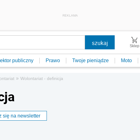
REKLAMA
Sklep
ektor publiczny
Prawo
Twoje pieniądze
Moto
»
ontariat
Wolontariat - definicja
cja
 się na newsletter