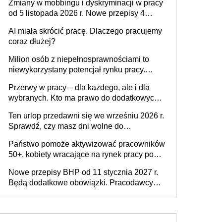
Zmiany w mobbingu i dyskryminacji w pracy
od 5 listopada 2026 r. Nowe przepisy 4
sierpnia zostały ogłoszone w Dzienniku
AI miała skrócić pracę. Dlaczego pracujemy
Ustaw
coraz dłużej?
Milion osób z niepełnosprawnościami to
niewykorzystany potencjał rynku pracy.
Problemem nie jest brak kandydatów,
Przerwy w pracy – dla każdego, ale i dla
dofinansowań czy refundacji, ale bariery po
wybranych. Kto ma prawo do dodatkowych
stronie systemu i świadomości
15 minut?
pracodawców [WYWIAD]
Ten urlop przedawni się we wrześniu 2026 r.
Sprawdź, czy masz dni wolne do
wykorzystania
Państwo pomoże aktywizować pracowników
50+, kobiety wracające na rynek pracy po
urodzeniu dzieci, osoby przewlekle chore i
Nowe przepisy BHP od 11 stycznia 2027 r.
osoby neuroatypowe. Powstanie Fundusz
Będą dodatkowe obowiązki. Pracodawcy
na rzecz Inkluzywności w Zatrudnianiu?
dostają czas na przygotowanie się do zmian