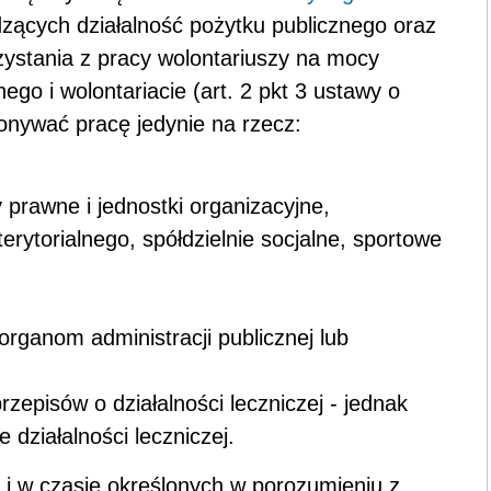
ących działalność pożyt­ku publicznego oraz
zystania z pracy wolontariuszy na mocy
e­go i wolontariacie (art. 2 pkt 3 ustawy o
onywać pracę jedy­nie na rzecz:
 prawne i jednostki organizacyjne,
rytorialnego, spółdzielnie socjal­ne, sportowe
rga­nom administracji publicznej lub
zepisów o działalności leczniczej - jednak
 działalności leczniczej.
i w cza­sie określonych w porozumieniu z