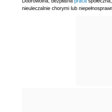
Dobrowolna, bezpłatna
praca
społeczna,
nieuleczalnie chorymi lub niepełnospraw