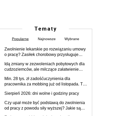
Tematy
Popularne
Najnowsze
Wybrane
Zwolnienie lekarskie po rozwiązaniu umowy
o pracę? Zasiłek chorobowy przysługuje
tylko w przypadku zachorowania w ciągu 14
Idą zmiany w zezwoleniach pobytowych dla
dni od ustania stosunku pracy
cudzoziemców, ale milczące załatwienie
spraw przewidziano tylko dla wybranych
Min. 28 tys. zł zadośćuczynienia dla
pracownika za mobbing już od listopada. To
także nieuzasadniona krytyka i izolowanie z
Sierpień 2026: dni wolne i godziny pracy
zespołu
Czy upał może być podstawą do zwolnienia
od pracy z powodu siły wyższej? Jakie są
obowiązki pracodawcy