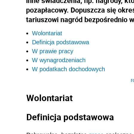
inne świadczenia, np. nagro­dy, k
pozapłacowy. Dopuszcza się okreś
tariuszowi nagród bezpośrednio 
Wolontariat
Definicja podstawowa
W prawie pracy
W wynagrodzeniach
W podatkach dochodowych
r
Wolontariat
Definicja podstawowa