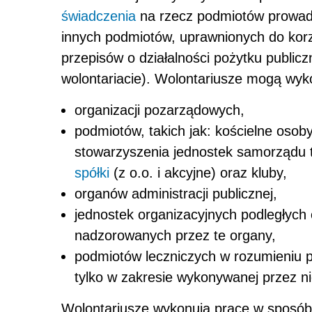
świadczenia
na rzecz podmiotów prowadz
innych podmiotów, upraw­nionych do kor
przepisów o działalności pożytku publiczn
wolontaria­cie). Wolontariusze mogą wyk
organizacji pozarządowych,
podmiotów, takich jak: kościelne osoby
stowarzyszenia jedno­stek samorządu te
spółki
(z o.o. i akcyjne) oraz kluby,
organów administracji publicznej,
jednostek organizacyjnych podległych o
nadzorowa­nych przez te organy,
podmiotów leczniczych w rozumieniu pr
tylko w zakre­sie wykonywanej przez nie
Wolontariusze wykonują pracę w sposób 