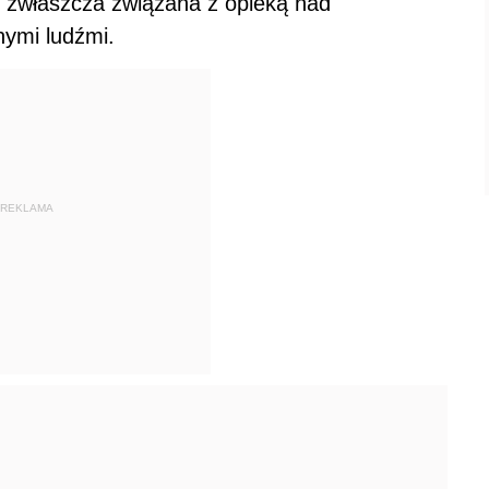
 zwłasz­cza związana z opieką nad
nymi ludźmi.
REKLAMA