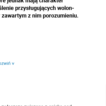
tóre jednak mają charakter
lenie przysługujących wolon­
w zawartym z nim porozumieniu.
ozwiń
>