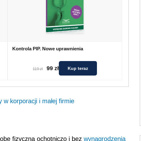
Kontrola PIP. Nowe uprawnienia
99 zł
Kup teraz
119 zł
 w korporacji i małej firmie
bę fizycz­ną ochotniczo i bez
wynagrodzenia