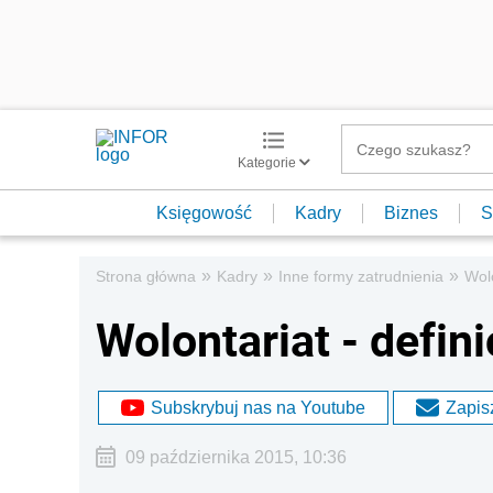
Kategorie
Księgowość
Kadry
Biznes
S
»
»
»
Strona główna
Kadry
Inne formy zatrudnienia
Wol
Wolontariat - defini
Subskrybuj nas na Youtube
Zapisz
09 października 2015, 10:36