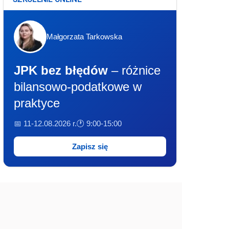
Małgorzata Tarkowska
JPK bez błędów
– różnice
bilansowo-podatkowe w
praktyce
📅 11-12.08.2026 r.
🕐 9:00-15:00
Zapisz się