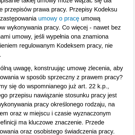
pisanie takiej umowy może wiązać się dla
e przepisów prawa pracy. Przepisy Kodeksu
ą zastępowania
umowy o pracę
umową
w wykonywania pracy. Co więcej - nawet bez
ami umowy, jeśli wypełnia ona znamiona
nieniem regulowanym Kodeksem pracy, nie
.
ólną uwagę, konstruując umowę zlecenia, aby
ępowania w sposób sprzeczny z prawem pracy?
my się do wspomnianego już art. 22 k.p.,
ego przepisu nawiązanie stosunku pracy jest
ykonywania pracy określonego rodzaju, na
wem oraz w miejscu i czasie wyznaczonym
efinicji ma kluczowe znaczenie. Przede
owania oraz osobistego świadczenia pracy.