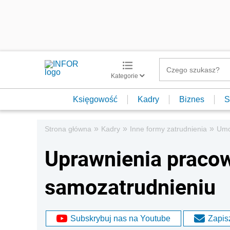
Kategorie
Księgowość
Kadry
Biznes
S
»
»
»
Strona główna
Kadry
Inne formy zatrudnienia
Umo
Uprawnienia pracow
samozatrudnieniu
Subskrybuj nas na Youtube
Zapisz