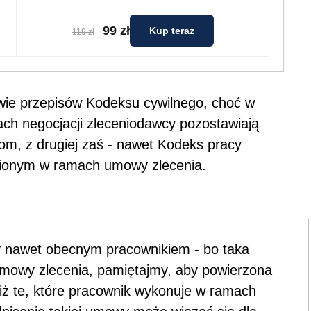
99 zł
Kup teraz
119 zł
wie przepisów Kodeksu cywilnego, choć w
mach negocjacji zleceniodawcy pozostawiają
om, z drugiej zaś - nawet Kodeks pracy
ionym w ramach umowy zlecenia.
y nawet obecnym pracownikiem - bo taka
umowy zlecenia, pamiętajmy, aby powierzona
iż te, które pracownik wykonuje w ramach