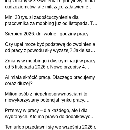
Idą zmiany w zezwoleniach pobytowych dla
dni od ustania stosunku pracy
cudzoziemców, ale milczące załatwienie
spraw przewidziano tylko dla wybranych
Min. 28 tys. zł zadośćuczynienia dla
pracownika za mobbing już od listopada. To
także nieuzasadniona krytyka i izolowanie z
Sierpień 2026: dni wolne i godziny pracy
zespołu
Czy upał może być podstawą do zwolnienia
od pracy z powodu siły wyższej? Jakie są
obowiązki pracodawcy
Zmiany w mobbingu i dyskryminacji w pracy
od 5 listopada 2026 r. Nowe przepisy 4
sierpnia zostały ogłoszone w Dzienniku
AI miała skrócić pracę. Dlaczego pracujemy
Ustaw
coraz dłużej?
Milion osób z niepełnosprawnościami to
niewykorzystany potencjał rynku pracy.
Problemem nie jest brak kandydatów,
Przerwy w pracy – dla każdego, ale i dla
dofinansowań czy refundacji, ale bariery po
wybranych. Kto ma prawo do dodatkowych
stronie systemu i świadomości
15 minut?
pracodawców [WYWIAD]
Ten urlop przedawni się we wrześniu 2026 r.