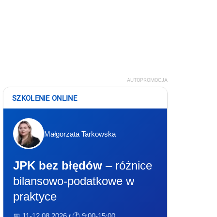
AUTOPROMOCJA
SZKOLENIE ONLINE
Małgorzata Tarkowska
JPK bez błędów
– różnice
bilansowo-podatkowe w
praktyce
📅 11-12.08.2026 r.
🕐 9:00-15:00