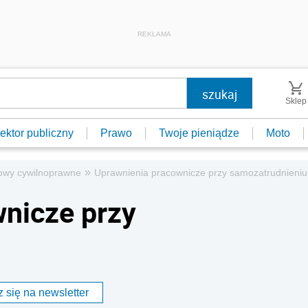
REKLAMA
Sklep
ektor publiczny
Prawo
Twoje pieniądze
Moto
»
wy cywilnoprawne
Uprawnienia pracownicze przy samozatrudnieniu
nicze przy
 się na newsletter