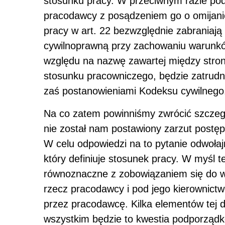
stosunku pracy. W przeciwnym razie pod
pracodawcy z posądzeniem go o omijani
pracy w art. 22 bezwzględnie zabraniaj
cywilnoprawną przy zachowaniu warunkó
względu na nazwę zawartej między stron
stosunku pracowniczego, będzie zatrud
zaś postanowieniami Kodeksu cywilnego
Na co zatem powinniśmy zwrócić szczeg
nie został nam postawiony zarzut post
W celu odpowiedzi na to pytanie odwołaj
który definiuje stosunek pracy. W myśl t
równoznaczne z zobowiązaniem się do w
rzecz pracodawcy i pod jego kierownict
przez pracodawcę. Kilka elementów tej d
wszystkim będzie to kwestia podporządk