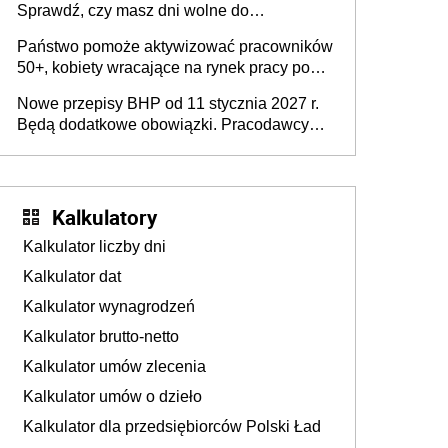
Sprawdź, czy masz dni wolne do
wykorzystania
Państwo pomoże aktywizować pracowników
50+, kobiety wracające na rynek pracy po
urodzeniu dzieci, osoby przewlekle chore i
Nowe przepisy BHP od 11 stycznia 2027 r.
osoby neuroatypowe. Powstanie Fundusz
Będą dodatkowe obowiązki. Pracodawcy
na rzecz Inkluzywności w Zatrudnianiu?
dostają czas na przygotowanie się do zmian
Kalkulatory
Kalkulator liczby dni
Kalkulator dat
Kalkulator wynagrodzeń
Kalkulator brutto-netto
Kalkulator umów zlecenia
Kalkulator umów o dzieło
Kalkulator dla przedsiębiorców Polski Ład