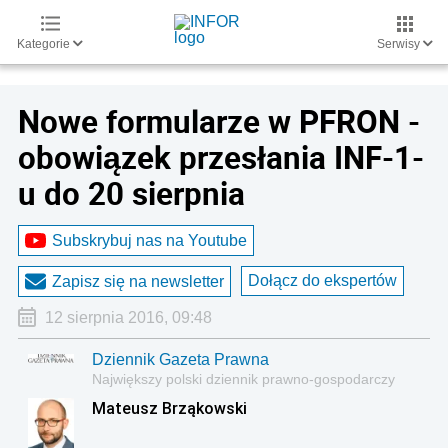
Kategorie
Serwisy
Nowe formularze w PFRON -
obowiązek przesłania INF-1-
u do 20 sierpnia
Subskrybuj nas na Youtube
Dołącz do ekspertów
Zapisz się na newsletter
12 sierpnia 2016, 09:48
Dziennik Gazeta Prawna
Największy polski dziennik prawno-gospodarczy
Mateusz Brząkowski