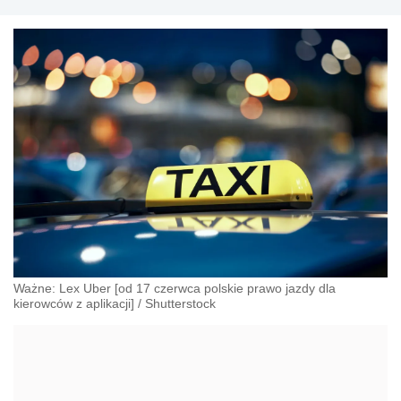
przeciwdziałania dyskryminacji. Specjalizuje się w
prawie pracy, zabezpieczeniu społecznym oraz
administracyjnoprawnych aspektach związanych z
pracą i pomocą socjalną.
Ważne: Lex Uber [od 17 czerwca polskie prawo jazdy dla
kierowców z aplikacji]
/
Shutterstock