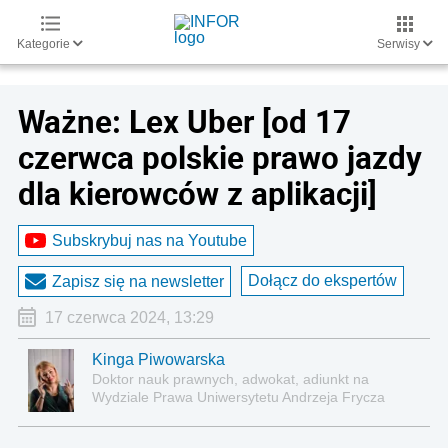
Kategorie
Serwisy
Ważne: Lex Uber [od 17
czerwca polskie prawo jazdy
dla kierowców z aplikacji]
Subskrybuj nas na Youtube
Dołącz do ekspertów
Zapisz się na newsletter
17 czerwca 2024, 13:29
Kinga Piwowarska
Doktor nauk prawnych, adwokat, adiunkt na
Wydziale Prawa Uniwersytetu Andrzeja Frycza
Modrzewskiego w Krakowie oraz Rzecznik
Akademicki ds. równego traktowania i