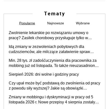
Tematy
Popularne
Najnowsze
Wybrane
Zwolnienie lekarskie po rozwiązaniu umowy o
pracę? Zasiłek chorobowy przysługuje tylko w
przypadku zachorowania w ciągu 14 dni od ustania
Idą zmiany w zezwoleniach pobytowych dla
stosunku pracy
cudzoziemców, ale milczące załatwienie spraw
przewidziano tylko dla wybranych
Min. 28 tys. zł zadośćuczynienia dla pracownika za
mobbing już od listopada. To także nieuzasadniona
krytyka i izolowanie z zespołu
Sierpień 2026: dni wolne i godziny pracy
Czy upał może być podstawą do zwolnienia od pracy
z powodu siły wyższej? Jakie są obowiązki
pracodawcy
Zmiany w mobbingu i dyskryminacji w pracy od 5
listopada 2026 r. Nowe przepisy 4 sierpnia zostały
ogłoszone w Dzienniku Ustaw