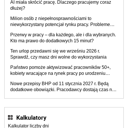
AI miała skrócić pracę. Dlaczego pracujemy coraz
dłużej?
Milion osób z niepełnosprawnościami to
niewykorzystany potencjał rynku pracy. Problemem
nie jest brak kandydatów, dofinansowań czy
Przerwy w pracy – dla każdego, ale i dla wybranych.
refundacji, ale bariery po stronie systemu i
Kto ma prawo do dodatkowych 15 minut?
świadomości pracodawców [WYWIAD]
Ten urlop przedawni się we wrześniu 2026 r.
Sprawdź, czy masz dni wolne do wykorzystania
Państwo pomoże aktywizować pracowników 50+,
kobiety wracające na rynek pracy po urodzeniu
dzieci, osoby przewlekle chore i osoby
Nowe przepisy BHP od 11 stycznia 2027 r. Będą
neuroatypowe. Powstanie Fundusz na rzecz
dodatkowe obowiązki. Pracodawcy dostają czas na
Inkluzywności w Zatrudnianiu?
przygotowanie się do zmian
Kalkulatory
Kalkulator liczby dni