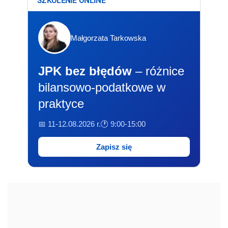
SZKOLENIE ONLINE
Małgorzata Tarkowska
JPK bez błędów
– różnice
bilansowo-podatkowe w
praktyce
📅 11-12.08.2026 r.
🕐 9:00-15:00
Zapisz się