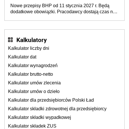
dzieci, osoby przewlekle chore i osoby
Nowe przepisy BHP od 11 stycznia 2027 r. Będą
neuroatypowe. Powstanie Fundusz na rzecz
dodatkowe obowiązki. Pracodawcy dostają czas na
Inkluzywności w Zatrudnianiu?
przygotowanie się do zmian
Kalkulatory
Kalkulator liczby dni
Kalkulator dat
Kalkulator wynagrodzeń
Kalkulator brutto-netto
Kalkulator umów zlecenia
Kalkulator umów o dzieło
Kalkulator dla przedsiębiorców Polski Ład
Kalkulator składki zdrowotnej dla przedsiębiorcy
Kalkulator składki wypadkowej
Kalkulator składek ZUS