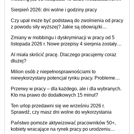
krytyka i izolowanie z zespołu
Sierpień 2026: dni wolne i godziny pracy
Czy upał może być podstawą do zwolnienia od pracy
z powodu siły wyższej? Jakie są obowiązki
pracodawcy
Zmiany w mobbingu i dyskryminacji w pracy od 5
listopada 2026 r. Nowe przepisy 4 sierpnia zostały
ogłoszone w Dzienniku Ustaw
AI miała skrócić pracę. Dlaczego pracujemy coraz
dłużej?
Milion osób z niepełnosprawnościami to
niewykorzystany potencjał rynku pracy. Problemem
nie jest brak kandydatów, dofinansowań czy
Przerwy w pracy – dla każdego, ale i dla wybranych.
refundacji, ale bariery po stronie systemu i
Kto ma prawo do dodatkowych 15 minut?
świadomości pracodawców [WYWIAD]
Ten urlop przedawni się we wrześniu 2026 r.
Sprawdź, czy masz dni wolne do wykorzystania
Państwo pomoże aktywizować pracowników 50+,
kobiety wracające na rynek pracy po urodzeniu