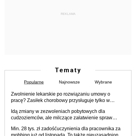
REKLAMA
Tematy
Popularne
Najnowsze
Wybrane
Zwolnienie lekarskie po rozwiązaniu umowy o
pracę? Zasiłek chorobowy przysługuje tylko w
przypadku zachorowania w ciągu 14 dni od ustania
Idą zmiany w zezwoleniach pobytowych dla
stosunku pracy
cudzoziemców, ale milczące załatwienie spraw
przewidziano tylko dla wybranych
Min. 28 tys. zł zadośćuczynienia dla pracownika za
mobbing już od listopada. To także nieuzasadniona