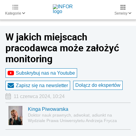
Kategorie
Serwisy
W jakich miejscach
pracodawca może założyć
monitoring
Subskrybuj nas na Youtube
Dołącz do ekspertów
Zapisz się na newsletter
11 czerwca 2024, 10:24
Kinga Piwowarska
Doktor nauk prawnych, adwokat, adiunkt na
Wydziale Prawa Uniwersytetu Andrzeja Frycza
Modrzewskiego w Krakowie oraz Rzecznik
Akademicki ds. równego traktowania i