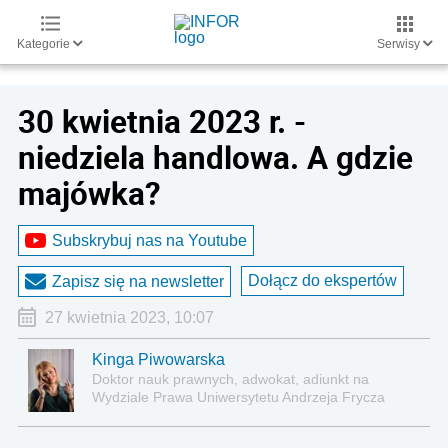
Kategorie
Serwisy
30 kwietnia 2023 r. -
niedziela handlowa. A gdzie
majówka?
Subskrybuj nas na Youtube
Dołącz do ekspertów
Zapisz się na newsletter
27 kwietnia 2023, 10:07
Kinga Piwowarska
Doktor nauk prawnych, adwokat, adiunkt na
Wydziale Prawa Uniwersytetu Andrzeja Frycza
Modrzewskiego w Krakowie oraz Rzecznik
Akademicki ds. równego traktowania i