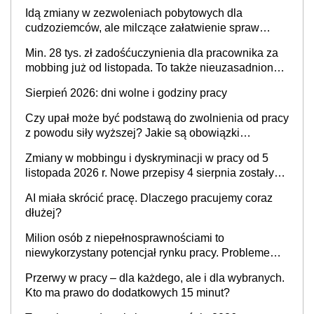
przypadku zachorowania w ciągu 14 dni od ustania
Idą zmiany w zezwoleniach pobytowych dla
stosunku pracy
cudzoziemców, ale milczące załatwienie spraw
przewidziano tylko dla wybranych
Min. 28 tys. zł zadośćuczynienia dla pracownika za
mobbing już od listopada. To także nieuzasadniona
krytyka i izolowanie z zespołu
Sierpień 2026: dni wolne i godziny pracy
Czy upał może być podstawą do zwolnienia od pracy
z powodu siły wyższej? Jakie są obowiązki
pracodawcy
Zmiany w mobbingu i dyskryminacji w pracy od 5
listopada 2026 r. Nowe przepisy 4 sierpnia zostały
ogłoszone w Dzienniku Ustaw
AI miała skrócić pracę. Dlaczego pracujemy coraz
dłużej?
Milion osób z niepełnosprawnościami to
niewykorzystany potencjał rynku pracy. Problemem
nie jest brak kandydatów, dofinansowań czy
Przerwy w pracy – dla każdego, ale i dla wybranych.
refundacji, ale bariery po stronie systemu i
Kto ma prawo do dodatkowych 15 minut?
świadomości pracodawców [WYWIAD]