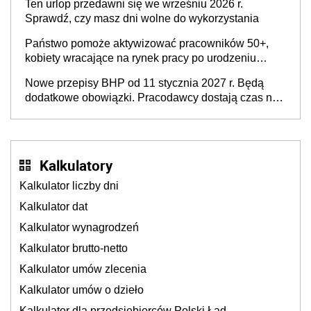
Ten urlop przedawni się we wrześniu 2026 r.
Sprawdź, czy masz dni wolne do wykorzystania
Państwo pomoże aktywizować pracowników 50+,
kobiety wracające na rynek pracy po urodzeniu
dzieci, osoby przewlekle chore i osoby
Nowe przepisy BHP od 11 stycznia 2027 r. Będą
neuroatypowe. Powstanie Fundusz na rzecz
dodatkowe obowiązki. Pracodawcy dostają czas na
Inkluzywności w Zatrudnianiu?
przygotowanie się do zmian
Kalkulatory
Kalkulator liczby dni
Kalkulator dat
Kalkulator wynagrodzeń
Kalkulator brutto-netto
Kalkulator umów zlecenia
Kalkulator umów o dzieło
Kalkulator dla przedsiębiorców Polski Ład