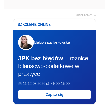
AUTOPROMOCJA
SZKOLENIE ONLINE
Małgorzata Tarkowska
JPK bez błędów
– różnice
bilansowo-podatkowe w
praktyce
📅 11-12.08.2026 r.
🕐 9:00-15:00
Zapisz się