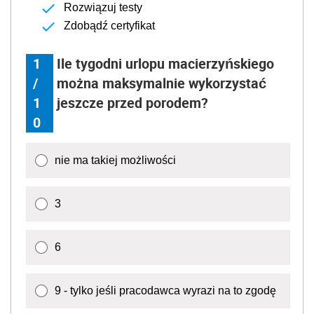
Rozwiązuj testy
Zdobądź certyfikat
1
Ile tygodni urlopu macierzyńskiego
/
można maksymalnie wykorzystać
1
jeszcze przed porodem?
0
nie ma takiej możliwości
3
6
9 - tylko jeśli pracodawca wyrazi na to zgodę