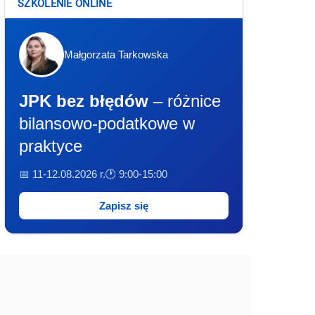
SZKOLENIE ONLINE
Małgorzata Tarkowska
JPK bez błędów
– różnice
bilansowo-podatkowe w
praktyce
📅 11-12.08.2026 r.
🕐 9:00-15:00
Zapisz się