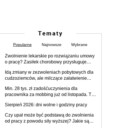
Tematy
Popularne
Najnowsze
Wybrane
Zwolnienie lekarskie po rozwiązaniu umowy
o pracę? Zasiłek chorobowy przysługuje
tylko w przypadku zachorowania w ciągu 14
Idą zmiany w zezwoleniach pobytowych dla
dni od ustania stosunku pracy
cudzoziemców, ale milczące załatwienie
spraw przewidziano tylko dla wybranych
Min. 28 tys. zł zadośćuczynienia dla
pracownika za mobbing już od listopada. To
także nieuzasadniona krytyka i izolowanie z
Sierpień 2026: dni wolne i godziny pracy
zespołu
Czy upał może być podstawą do zwolnienia
od pracy z powodu siły wyższej? Jakie są
obowiązki pracodawcy