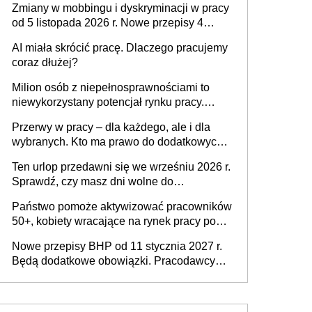
Zmiany w mobbingu i dyskryminacji w pracy
od 5 listopada 2026 r. Nowe przepisy 4
sierpnia zostały ogłoszone w Dzienniku
AI miała skrócić pracę. Dlaczego pracujemy
Ustaw
coraz dłużej?
Milion osób z niepełnosprawnościami to
niewykorzystany potencjał rynku pracy.
Problemem nie jest brak kandydatów,
Przerwy w pracy – dla każdego, ale i dla
dofinansowań czy refundacji, ale bariery po
wybranych. Kto ma prawo do dodatkowych
stronie systemu i świadomości
15 minut?
pracodawców [WYWIAD]
Ten urlop przedawni się we wrześniu 2026 r.
Sprawdź, czy masz dni wolne do
wykorzystania
Państwo pomoże aktywizować pracowników
50+, kobiety wracające na rynek pracy po
urodzeniu dzieci, osoby przewlekle chore i
Nowe przepisy BHP od 11 stycznia 2027 r.
osoby neuroatypowe. Powstanie Fundusz
Będą dodatkowe obowiązki. Pracodawcy
na rzecz Inkluzywności w Zatrudnianiu?
dostają czas na przygotowanie się do zmian