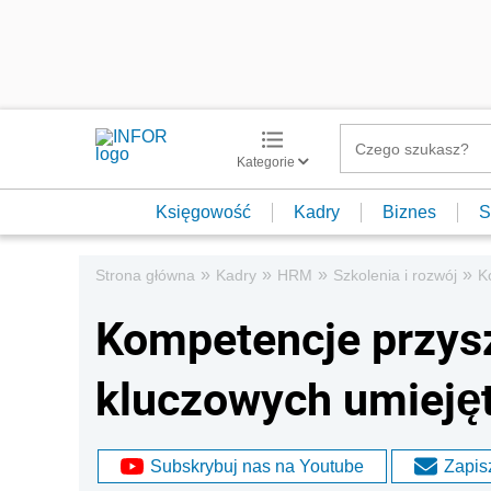
Kategorie
Księgowość
Kadry
Biznes
S
»
»
»
»
Strona główna
Kadry
HRM
Szkolenia i rozwój
K
Kompetencje przys
kluczowych umiejęt
Subskrybuj nas na Youtube
Zapisz