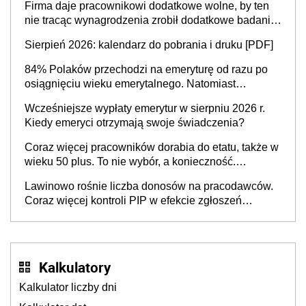
Firma daje pracownikowi dodatkowe wolne, by ten
nie tracąc wynagrodzenia zrobił dodatkowe badania.
Ten benefit się sprawdza
Sierpień 2026: kalendarz do pobrania i druku [PDF]
84% Polaków przechodzi na emeryturę od razu po
osiągnięciu wieku emerytalnego. Natomiast
pokolenie X musi pracować dłużej, ale czy jest w
Wcześniejsze wypłaty emerytur w sierpniu 2026 r.
stanie? Pracownicy 45+ to siła napędowa
Kiedy emeryci otrzymają swoje świadczenia?
gospodarki
Coraz więcej pracowników dorabia do etatu, także w
wieku 50 plus. To nie wybór, a konieczność.
Powodem są rosnące koszty życia
Lawinowo rośnie liczba donosów na pracodawców.
Coraz więcej kontroli PIP w efekcie zgłoszeń
mobbingu
Kalkulatory
Kalkulator liczby dni