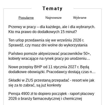
Tematy
Popularne
Najnowsze
Wybrane
Przerwy w pracy – dla każdego, ale i dla wybranych.
Kto ma prawo do dodatkowych 15 minut?
Ten urlop przedawnia się we wrześniu 2026 r.
Sprawdź, czy masz dni wolne do wykorzystania
Państwo pomoże aktywizować pracowników 50+,
kobiety wracające na rynek pracy po urodzeniu
dzieci, osoby przewlekle chore i osoby
Nowe przepisy BHP od 11 stycznia 2027 r. Będą
neuroatypowe. Powstanie Fundusz na rzecz
dodatkowe obowiązki. Pracodawcy dostają czas na
Inkluzywności w Zatrudnianiu?
przygotowanie się do zmian
Składki w ZUS przestaną przepadać - resort wie jak
się za to zabrać, są już konkrety
Pensja 4900 zł to dopiero początek - raport płacowy
2026 o branży farmaceutycznej i chemicznej