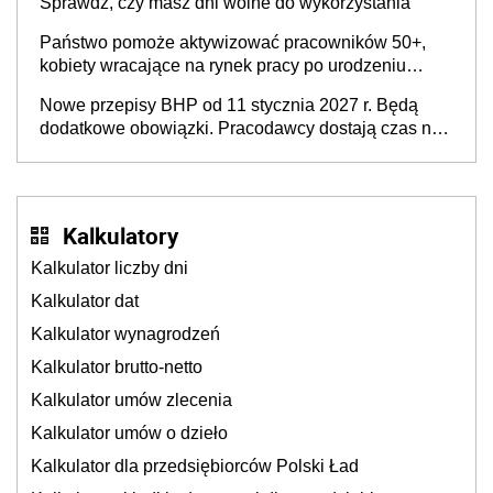
Sprawdź, czy masz dni wolne do wykorzystania
Państwo pomoże aktywizować pracowników 50+,
kobiety wracające na rynek pracy po urodzeniu
dzieci, osoby przewlekle chore i osoby
Nowe przepisy BHP od 11 stycznia 2027 r. Będą
neuroatypowe. Powstanie Fundusz na rzecz
dodatkowe obowiązki. Pracodawcy dostają czas na
Inkluzywności w Zatrudnianiu?
przygotowanie się do zmian
Kalkulatory
Kalkulator liczby dni
Kalkulator dat
Kalkulator wynagrodzeń
Kalkulator brutto-netto
Kalkulator umów zlecenia
Kalkulator umów o dzieło
Kalkulator dla przedsiębiorców Polski Ład