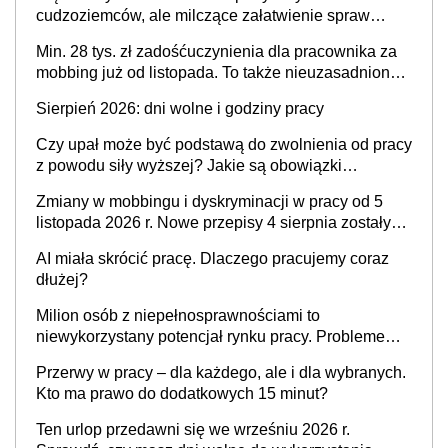
stosunku pracy
cudzoziemców, ale milczące załatwienie spraw
przewidziano tylko dla wybranych
Min. 28 tys. zł zadośćuczynienia dla pracownika za
mobbing już od listopada. To także nieuzasadniona
krytyka i izolowanie z zespołu
Sierpień 2026: dni wolne i godziny pracy
Czy upał może być podstawą do zwolnienia od pracy
z powodu siły wyższej? Jakie są obowiązki
pracodawcy
Zmiany w mobbingu i dyskryminacji w pracy od 5
listopada 2026 r. Nowe przepisy 4 sierpnia zostały
ogłoszone w Dzienniku Ustaw
AI miała skrócić pracę. Dlaczego pracujemy coraz
dłużej?
Milion osób z niepełnosprawnościami to
niewykorzystany potencjał rynku pracy. Problemem
nie jest brak kandydatów, dofinansowań czy
Przerwy w pracy – dla każdego, ale i dla wybranych.
refundacji, ale bariery po stronie systemu i
Kto ma prawo do dodatkowych 15 minut?
świadomości pracodawców [WYWIAD]
Ten urlop przedawni się we wrześniu 2026 r.