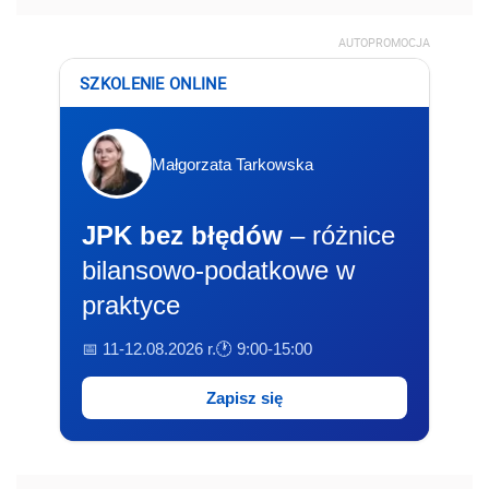
AUTOPROMOCJA
SZKOLENIE ONLINE
Małgorzata Tarkowska
JPK bez błędów
– różnice
bilansowo-podatkowe w
praktyce
📅 11-12.08.2026 r.
🕐 9:00-15:00
Zapisz się