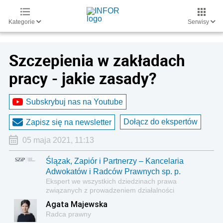
Kategorie
Serwisy
Szczepienia w zakładach
pracy - jakie zasady?
Subskrybuj nas na Youtube
Dołącz do ekspertów
Zapisz się na newsletter
05 maja 2021, 11:13
Ślązak, Zapiór i Partnerzy – Kancelaria
Adwokatów i Radców Prawnych sp. p.
Ekspert we wszystkich dziedzinach prawa
związanych z prowadzeniem działalności
gospodarczej
Agata Majewska
Radca prawny