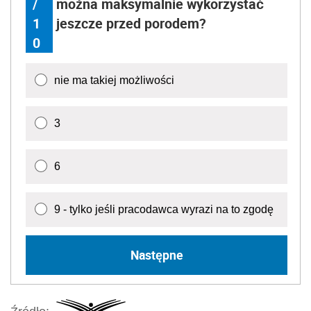
/
można maksymalnie wykorzystać
1
jeszcze przed porodem?
0
nie ma takiej możliwości
3
6
9 - tylko jeśli pracodawca wyrazi na to zgodę
Następne