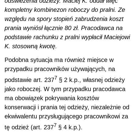
odświeżenia odzieży. Maciej K. oddał więc
kompletny kombinezon roboczy do pralni. Ze
względu na spory stopień zabrudzenia koszt
prania wyniósł łącznie 80 zł. Pracodawca na
podstawie rachunku z pralni wypłacił Maciejowi
K. stosowną kwotę.
Podobna sytuacja ma również miejsce w
przypadku pracowników używających, na
7
podstawie art. 237
§ 2 k.p., własnej odzieży
jako roboczej. W tym przypadku pracodawca
ma obowiązek pokrywania kosztów
konserwacji i prania tej odzieży, niezależnie od
ekwiwalentu przysługującego pracownikowi za
7
tę odzież (art. 237
§ 4 k.p.).