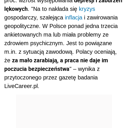
depresji i zaburzeń
proc. wzrost występowania
lękowych
. "Na to nakłada się
kryzys
gospodarczy, szalejąca
inflacja
i zawirowania
geopolityczne. W Polsce ponad jedna trzecia
ankietowanych ma lub miała problemy ze
zdrowiem psychicznym. Jest to powiązane
m.in. z sytuacją zawodową. Polacy oceniają,
za mało zarabiają, a praca nie daje im
że
poczucia bezpieczeństwa
" – wynika z
przytoczonego przez gazetę badania
LiveCareer.pl.