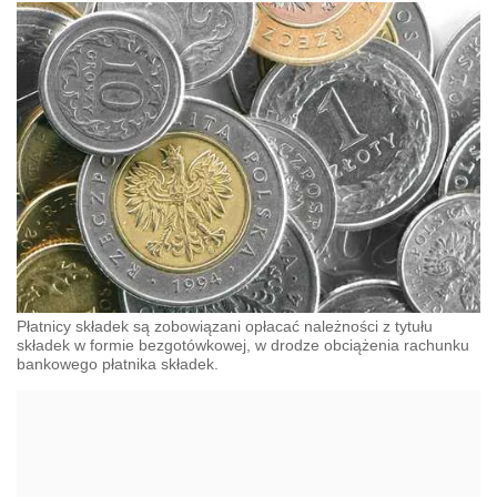
Płatnicy składek są zobowiązani opłacać należności z tytułu
składek w formie bezgotówkowej, w drodze obciążenia rachunku
bankowego płatnika składek.