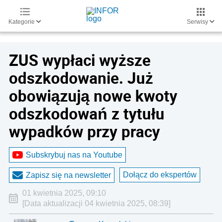
Kategorie
Serwisy
ZUS wypłaci wyższe
odszkodowanie. Już
obowiązują nowe kwoty
odszkodowań z tytułu
wypadków przy pracy
Subskrybuj nas na Youtube
Dołącz do ekspertów
Zapisz się na newsletter
01 kwietnia 2025, 09:10
[Data aktualizacji 04 kwietnia 2025, 08:39]