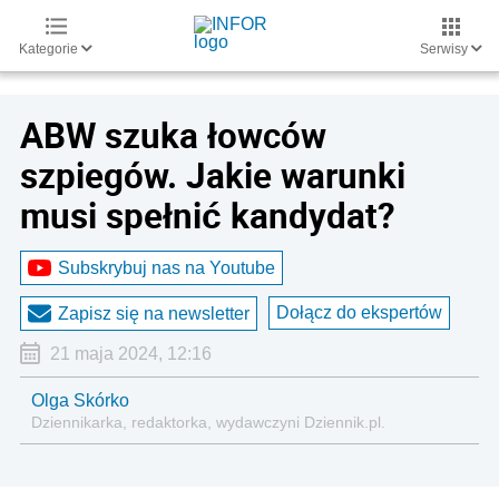
Kategorie
Serwisy
ABW szuka łowców
szpiegów. Jakie warunki
musi spełnić kandydat?
Subskrybuj nas na Youtube
Dołącz do ekspertów
Zapisz się na newsletter
21 maja 2024, 12:16
Olga Skórko
Dziennikarka, redaktorka, wydawczyni Dziennik.pl.