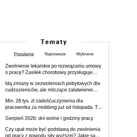
Tematy
Popularne
Najnowsze
Wybrane
Zwolnienie lekarskie po rozwiązaniu umowy
o pracę? Zasiłek chorobowy przysługuje
tylko w przypadku zachorowania w ciągu 14
Idą zmiany w zezwoleniach pobytowych dla
dni od ustania stosunku pracy
cudzoziemców, ale milczące załatwienie
spraw przewidziano tylko dla wybranych
Min. 28 tys. zł zadośćuczynienia dla
pracownika za mobbing już od listopada. To
także nieuzasadniona krytyka i izolowanie z
Sierpień 2026: dni wolne i godziny pracy
zespołu
Czy upał może być podstawą do zwolnienia
od pracy z powodu siły wyższej? Jakie są