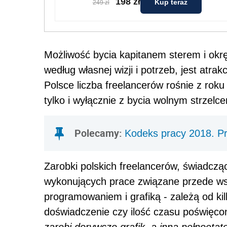
198 zł
Kup teraz
249 zł
Możliwość bycia kapitanem sterem i okrę
według własnej wizji i potrzeb, jest atr
Polsce liczba freelancerów rośnie z roku 
tylko i wyłącznie z bycia wolnym strzelce
Polecamy:
Kodeks pracy 2018. Pr
Zarobki polskich freelancerów, świadcz
wykonujących prace związane przede ws
programowaniem i grafiką
-
zależą od ki
doświadczenie czy ilość czasu poświęc
zarobi dorywczo grafik, a inną pełnoeta