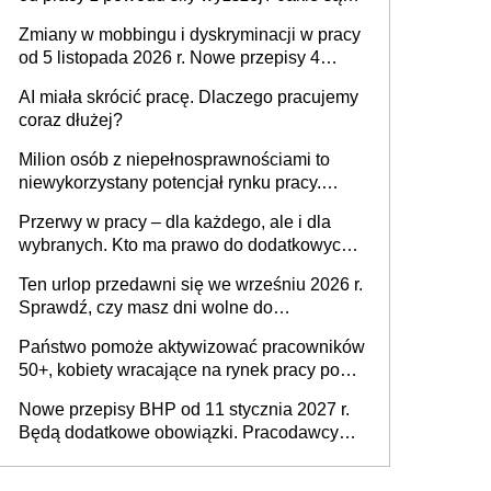
obowiązki pracodawcy
Zmiany w mobbingu i dyskryminacji w pracy
od 5 listopada 2026 r. Nowe przepisy 4
sierpnia zostały ogłoszone w Dzienniku
AI miała skrócić pracę. Dlaczego pracujemy
Ustaw
coraz dłużej?
Milion osób z niepełnosprawnościami to
niewykorzystany potencjał rynku pracy.
Problemem nie jest brak kandydatów,
Przerwy w pracy – dla każdego, ale i dla
dofinansowań czy refundacji, ale bariery po
wybranych. Kto ma prawo do dodatkowych
stronie systemu i świadomości
15 minut?
pracodawców [WYWIAD]
Ten urlop przedawni się we wrześniu 2026 r.
Sprawdź, czy masz dni wolne do
wykorzystania
Państwo pomoże aktywizować pracowników
50+, kobiety wracające na rynek pracy po
urodzeniu dzieci, osoby przewlekle chore i
Nowe przepisy BHP od 11 stycznia 2027 r.
osoby neuroatypowe. Powstanie Fundusz
Będą dodatkowe obowiązki. Pracodawcy
na rzecz Inkluzywności w Zatrudnianiu?
dostają czas na przygotowanie się do zmian