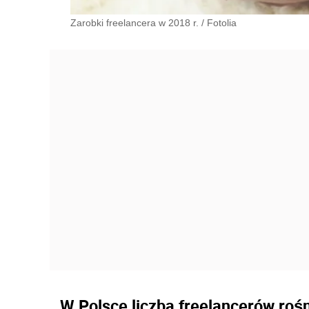
Zarobki freelancera w 2018 r.
/
Fotolia
W Polsce liczba freelancerów rośni