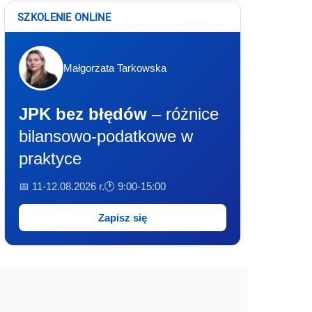
SZKOLENIE ONLINE
Małgorzata Tarkowska
JPK bez błędów
– różnice
bilansowo-podatkowe w
praktyce
📅 11-12.08.2026 r.
🕐 9:00-15:00
Zapisz się