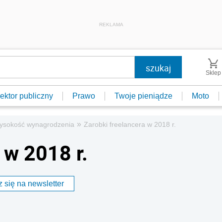
REKLAMA
Sklep
ektor publiczny
Prawo
Twoje pieniądze
Moto
»
ysokość wynagrodzenia
Zarobki freelancera w 2018 r.
 w 2018 r.
 się na newsletter