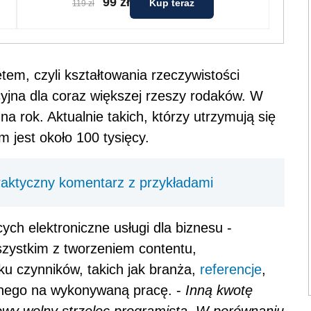
99 zł
Kup teraz
119 zł
tem, czyli kształtowania rzeczywistości
akcyjna dla coraz większej rzeszy rodaków. W
na rok. Aktualnie takich, którzy utrzymują się
m jest około 100 tysięcy.
aktyczny komentarz z przykładami
ących
elektroniczne usługi dla biznesu -
zystkim z tworzeniem contentu,
lku czynników, takich jak branża,
referencje
,
onego na wykonywaną pracę. -
Inną kwotę
towy wolny strzelec programista.
W porównaniu