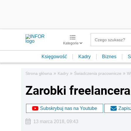
Kategorie
Księgowość
Kadry
Biznes
S
»
»
»
Strona główna
Kadry
Świadczenia pracownicze
W
Zarobki freelancera
Subskrybuj nas na Youtube
Zapisz
13 marca 2018, 09:43