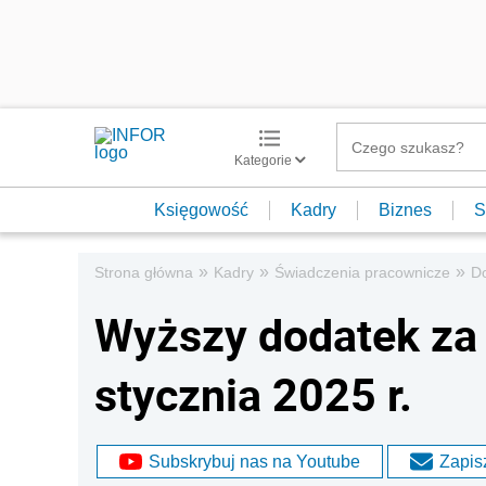
Kategorie
Księgowość
Kadry
Biznes
S
»
»
»
Strona główna
Kadry
Świadczenia pracownicze
Do
Wyższy dodatek za 
stycznia 2025 r.
Subskrybuj nas na Youtube
Zapisz