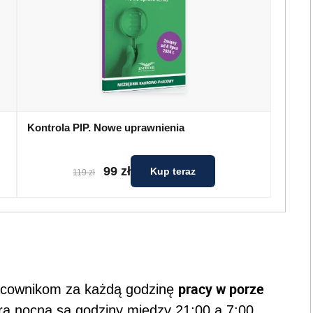
Kontrola PIP. Nowe uprawnienia
99 zł
Kup teraz
119 zł
pracy w porze
racownikom za każdą godzinę
rą nocną są godziny między 21:00 a 7:00.