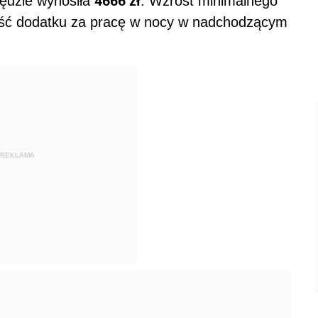
4666 zł
ędzie wynosiła
. Wzrost minimalnego
ść dodatku za pracę w nocy w nadchodzącym
REKLAMA