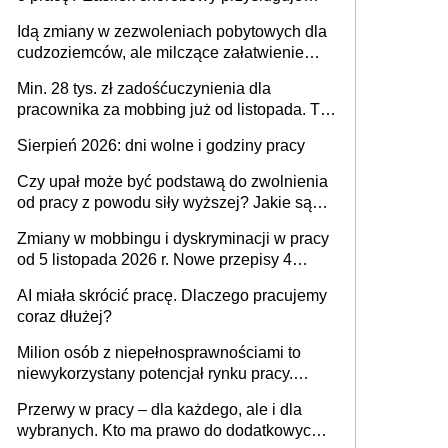
tylko w przypadku zachorowania w ciągu 14
Idą zmiany w zezwoleniach pobytowych dla
dni od ustania stosunku pracy
cudzoziemców, ale milczące załatwienie
spraw przewidziano tylko dla wybranych
Min. 28 tys. zł zadośćuczynienia dla
pracownika za mobbing już od listopada. To
także nieuzasadniona krytyka i izolowanie z
Sierpień 2026: dni wolne i godziny pracy
zespołu
Czy upał może być podstawą do zwolnienia
od pracy z powodu siły wyższej? Jakie są
obowiązki pracodawcy
Zmiany w mobbingu i dyskryminacji w pracy
od 5 listopada 2026 r. Nowe przepisy 4
sierpnia zostały ogłoszone w Dzienniku
AI miała skrócić pracę. Dlaczego pracujemy
Ustaw
coraz dłużej?
Milion osób z niepełnosprawnościami to
niewykorzystany potencjał rynku pracy.
Problemem nie jest brak kandydatów,
Przerwy w pracy – dla każdego, ale i dla
dofinansowań czy refundacji, ale bariery po
wybranych. Kto ma prawo do dodatkowych
stronie systemu i świadomości