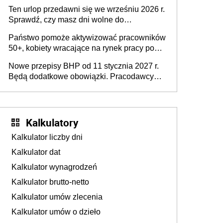
15 minut?
pracodawców [WYWIAD]
Ten urlop przedawni się we wrześniu 2026 r.
Sprawdź, czy masz dni wolne do
wykorzystania
Państwo pomoże aktywizować pracowników
50+, kobiety wracające na rynek pracy po
urodzeniu dzieci, osoby przewlekle chore i
Nowe przepisy BHP od 11 stycznia 2027 r.
osoby neuroatypowe. Powstanie Fundusz
Będą dodatkowe obowiązki. Pracodawcy
na rzecz Inkluzywności w Zatrudnianiu?
dostają czas na przygotowanie się do zmian
Kalkulatory
Kalkulator liczby dni
Kalkulator dat
Kalkulator wynagrodzeń
Kalkulator brutto-netto
Kalkulator umów zlecenia
Kalkulator umów o dzieło