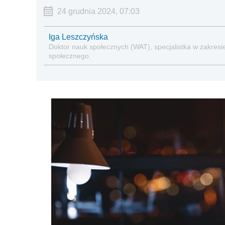
24 grudnia 2024, 07:03
Iga Leszczyńska
Doktor nauk społecznych (WAT), specjalistka w zakresie
społecznego.