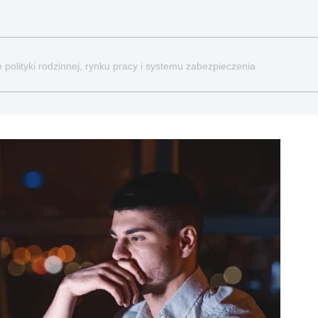
 polityki rodzinnej, rynku pracy i systemu zabezpieczenia