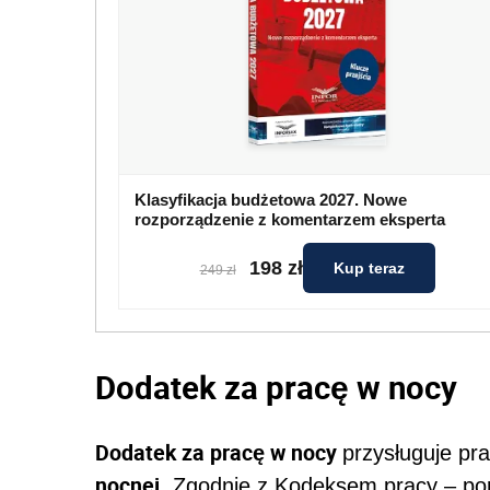
Klasyfikacja budżetowa 2027. Nowe
rozporządzenie z komentarzem eksperta
198 zł
Kup teraz
249 zł
Dodatek za pracę w nocy
Dodatek za pracę w nocy
przysługuje p
nocnej
. Zgodnie z Kodeksem pracy – po