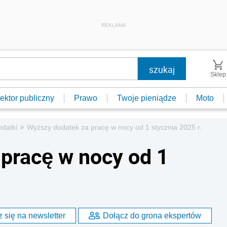
REKLAMA
Sklep
ektor publiczny
Prawo
Twoje pieniądze
Moto
»
datki
Wyższy dodatek za pracę w nocy od 1 stycznia 2025 r.
pracę w nocy od 1
 się na newsletter
Dołącz do grona ekspertów