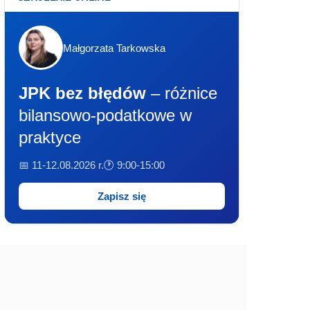
Małgorzata Tarkowska
JPK bez błędów
– różnice
bilansowo-podatkowe w
praktyce
📅 11-12.08.2026 r.
🕐 9:00-15:00
Zapisz się