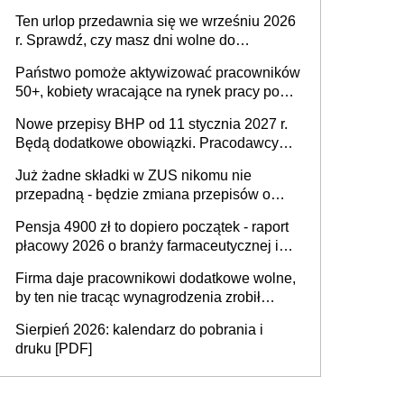
15 minut?
pracodawców [WYWIAD]
Ten urlop przedawnia się we wrześniu 2026
r. Sprawdź, czy masz dni wolne do
wykorzystania
Państwo pomoże aktywizować pracowników
50+, kobiety wracające na rynek pracy po
urodzeniu dzieci, osoby przewlekle chore i
Nowe przepisy BHP od 11 stycznia 2027 r.
osoby neuroatypowe. Powstanie Fundusz
Będą dodatkowe obowiązki. Pracodawcy
na rzecz Inkluzywności w Zatrudnianiu?
dostają czas na przygotowanie się do zmian
Już żadne składki w ZUS nikomu nie
przepadną - będzie zmiana przepisów o
przedawnieniu i niepodleganiu
Pensja 4900 zł to dopiero początek - raport
ubezpieczeniom społecznym
płacowy 2026 o branży farmaceutycznej i
chemicznej
Firma daje pracownikowi dodatkowe wolne,
by ten nie tracąc wynagrodzenia zrobił
dodatkowe badania. Ten benefit się
Sierpień 2026: kalendarz do pobrania i
sprawdza
druku [PDF]