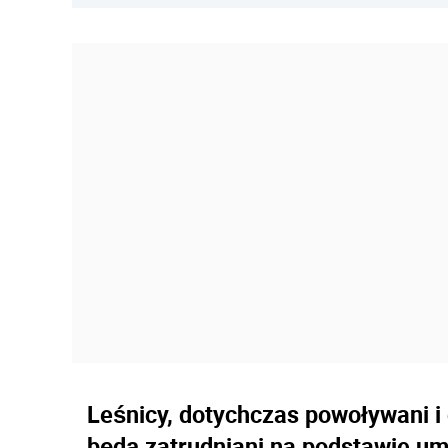
Leśnicy, dotychczas powoływani i
będą zatrudniani na podstawie u