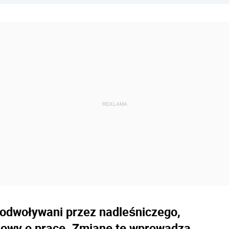
 odwoływani przez nadleśniczego,
mowy o pracę. Zmianę tę wprowadza