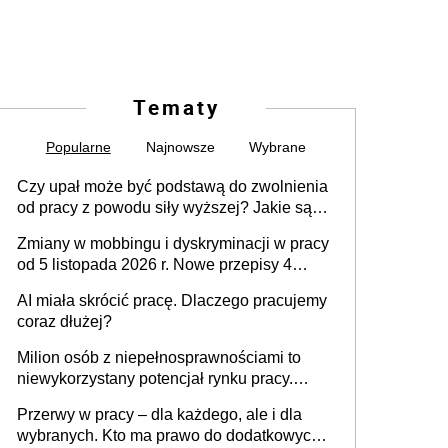
Tematy
Popularne
Najnowsze
Wybrane
Czy upał może być podstawą do zwolnienia
od pracy z powodu siły wyższej? Jakie są
obowiązki pracodawcy
Zmiany w mobbingu i dyskryminacji w pracy
od 5 listopada 2026 r. Nowe przepisy 4
sierpnia zostały ogłoszone w Dzienniku
AI miała skrócić pracę. Dlaczego pracujemy
Ustaw
coraz dłużej?
Milion osób z niepełnosprawnościami to
niewykorzystany potencjał rynku pracy.
Problemem nie jest brak kandydatów,
Przerwy w pracy – dla każdego, ale i dla
dofinansowań czy refundacji, ale bariery po
wybranych. Kto ma prawo do dodatkowych
stronie systemu i świadomości