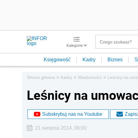
Kategorie
Księgowość
Kadry
Biznes
S
»
»
»
Strona główna
Kadry
Wiadomości
Leśnicy na um
Leśnicy na umowac
Subskrybuj nas na Youtube
Zapisz
21 sierpnia 2014, 06:00