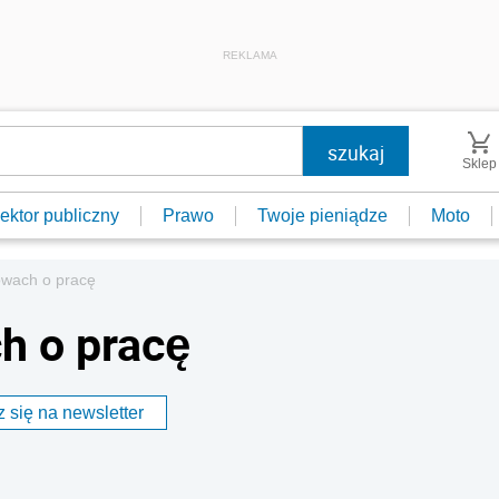
REKLAMA
Sklep
ektor publiczny
Prawo
Twoje pieniądze
Moto
owach o pracę
h o pracę
 się na newsletter