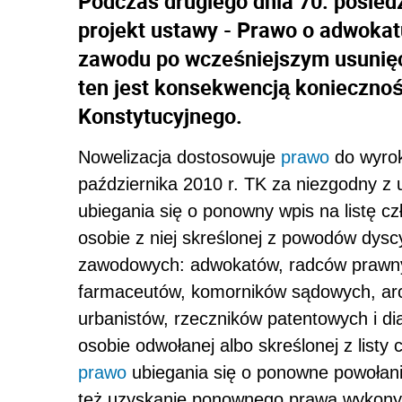
Podczas drugiego dnia 70. posiedz
projekt ustawy - Prawo o adwokat
zawodu po wcześniejszym usunię
ten jest konsekwencją koniecznośc
Konstytucyjnego.
Nowelizacja dostosowuje
prawo
do wyrok
października 2010 r. TK za niezgodny z 
ubiegania się o ponowny wpis na listę
osobie z niej skreślonej z powodów dys
zawodowych: adwokatów, radców prawnych
farmaceutów, komorników sądowych, arc
urbanistów, rzeczników patentowych i d
osobie odwołanej albo skreślonej z lis
prawo
ubiegania się o ponowne powołanie
też uzyskanie ponownego prawa wykony