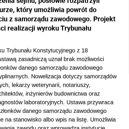
enia sejmu, posłowie rozpatrzyli
urze, który umożliwia powrót do
ciu z samorządu zawodowego. Projekt
i realizacji wyroku Trybunału
u Trybunału Konstytucyjnego z 18
ustawą zasadniczą uznał brak możliwości
 członków danego samorządu zawodowego
cyplinarnych. Nowelizacja dotyczy samorządów
, lekarzy weterynarii, notariuszy,
hitektów, inżynierów budownictwa oraz
iagnostów laboratoryjnych. Ustawa przywraca
ty członków danego samorządu zawodowego
 na stanowisko albo wpis na listę. Umożliwia
wania zawodu oraz wprowadza instytucję