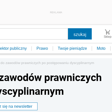
REKLAMA
Sklep
ektor publiczny
Prawo
Twoje pieniądze
Moto
 do zawodów prawniczych po postępowaniu dyscyplinarnym
 zawodów prawniczych
yscyplinarnym
 się na newsletter