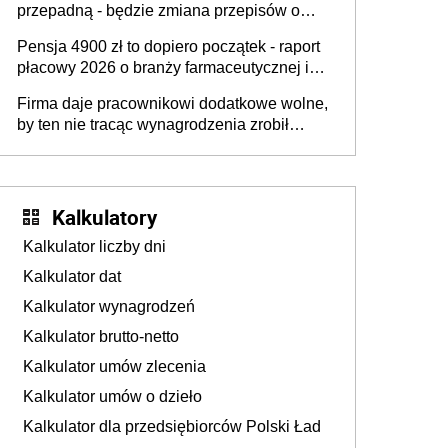
przepadną - będzie zmiana przepisów o
przedawnieniu i niepodleganiu
Pensja 4900 zł to dopiero początek - raport
ubezpieczeniom społecznym
płacowy 2026 o branży farmaceutycznej i
chemicznej
Firma daje pracownikowi dodatkowe wolne,
by ten nie tracąc wynagrodzenia zrobił
dodatkowe badania. Ten benefit się
sprawdza
Kalkulatory
Kalkulator liczby dni
Kalkulator dat
Kalkulator wynagrodzeń
Kalkulator brutto-netto
Kalkulator umów zlecenia
Kalkulator umów o dzieło
Kalkulator dla przedsiębiorców Polski Ład