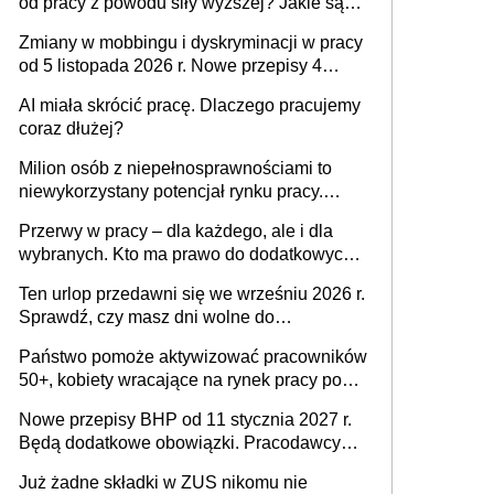
od pracy z powodu siły wyższej? Jakie są
obowiązki pracodawcy
Zmiany w mobbingu i dyskryminacji w pracy
od 5 listopada 2026 r. Nowe przepisy 4
sierpnia zostały ogłoszone w Dzienniku
AI miała skrócić pracę. Dlaczego pracujemy
Ustaw
coraz dłużej?
Milion osób z niepełnosprawnościami to
niewykorzystany potencjał rynku pracy.
Problemem nie jest brak kandydatów,
Przerwy w pracy – dla każdego, ale i dla
dofinansowań czy refundacji, ale bariery po
wybranych. Kto ma prawo do dodatkowych
stronie systemu i świadomości
15 minut?
pracodawców [WYWIAD]
Ten urlop przedawni się we wrześniu 2026 r.
Sprawdź, czy masz dni wolne do
wykorzystania
Państwo pomoże aktywizować pracowników
50+, kobiety wracające na rynek pracy po
urodzeniu dzieci, osoby przewlekle chore i
Nowe przepisy BHP od 11 stycznia 2027 r.
osoby neuroatypowe. Powstanie Fundusz
Będą dodatkowe obowiązki. Pracodawcy
na rzecz Inkluzywności w Zatrudnianiu?
dostają czas na przygotowanie się do zmian
Już żadne składki w ZUS nikomu nie