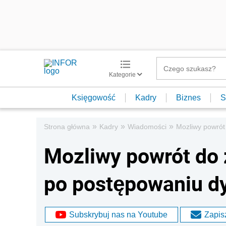
Kategorie
Księgowość
Kadry
Biznes
S
»
»
»
Strona główna
Kadry
Wiadomości
Mozliwy powrót
Mozliwy powrót do
po postępowaniu d
Subskrybuj nas na Youtube
Zapisz