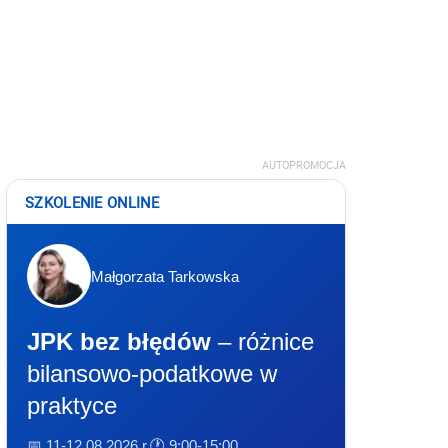
AUTOPROMOCJA
SZKOLENIE ONLINE
Małgorzata Tarkowska
JPK bez błędów
– różnice
bilansowo-podatkowe w
praktyce
📅 11-12.08.2026 r.
🕐 9:00-15:00