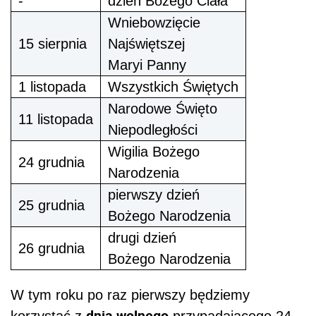
-
dzień Bożego Ciała
Wniebowzięcie
15 sierpnia
Najświętszej
Maryi Panny
1 listopada
Wszystkich Świętych
Narodowe Święto
11 listopada
Niepodległości
Wigilia Bożego
24 grudnia
Narodzenia
pierwszy dzień
25 grudnia
Bożego Narodzenia
drugi dzień
26 grudnia
Bożego Narodzenia
W tym roku po raz pierwszy będziemy
dnia wolnego
korzystać z
przypadającego 24