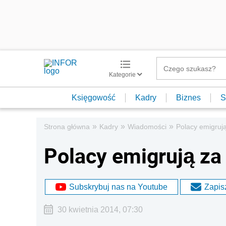
Kategorie
Księgowość
Kadry
Biznes
S
»
»
»
Strona główna
Kadry
Wiadomości
Polacy emigruj
Polacy emigrują za
Subskrybuj nas na Youtube
Zapisz
30 kwietnia 2014, 07:30