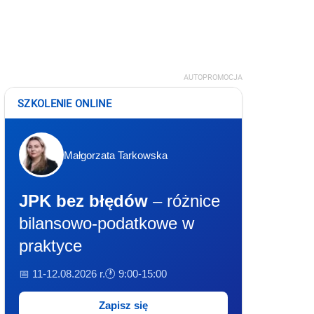
AUTOPROMOCJA
SZKOLENIE ONLINE
Małgorzata Tarkowska
JPK bez błędów
– różnice
bilansowo-podatkowe w
praktyce
📅 11-12.08.2026 r.
🕐 9:00-15:00
Zapisz się