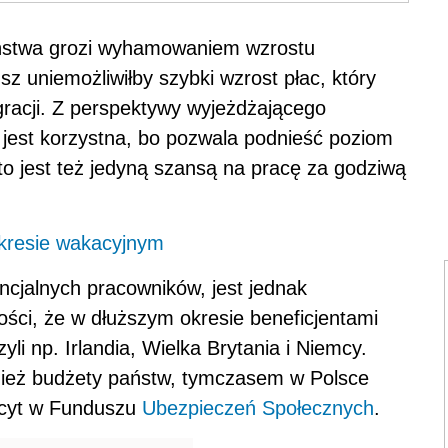
eństwa grozi wyhamowaniem wzrostu
z uniemożliwiłby szybki wzrost płac, który
igracji. Z perspektywy wyjeżdżającego
 jest korzystna, bo pozwala podnieść poziom
to jest też jedyną szansą na pracę za godziwą
okresie wakacyjnym
encjalnych pracowników, jest jednak
ści, że w dłuższym okresie beneficjentami
yli np. Irlandia, Wielka Brytania i Niemcy.
wnież budżety państw, tymczasem w Polsce
ficyt w Funduszu
Ubezpieczeń Społecznych
.