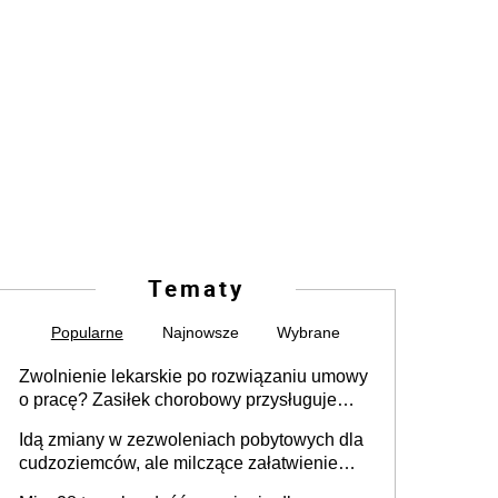
Tematy
Popularne
Najnowsze
Wybrane
Zwolnienie lekarskie po rozwiązaniu umowy
o pracę? Zasiłek chorobowy przysługuje
tylko w przypadku zachorowania w ciągu 14
Idą zmiany w zezwoleniach pobytowych dla
dni od ustania stosunku pracy
cudzoziemców, ale milczące załatwienie
spraw przewidziano tylko dla wybranych