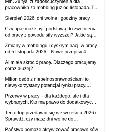
Min. 28 tys. zł zadośćuczynienia dla
pracownika za mobbing już od listopada. To
także nieuzasadniona krytyka i izolowanie z
Sierpień 2026: dni wolne i godziny pracy
zespołu
Czy upał może być podstawą do zwolnienia
od pracy z powodu siły wyższej? Jakie są
obowiązki pracodawcy
Zmiany w mobbingu i dyskryminacji w pracy
od 5 listopada 2026 r. Nowe przepisy 4
sierpnia zostały ogłoszone w Dzienniku
AI miała skrócić pracę. Dlaczego pracujemy
Ustaw
coraz dłużej?
Milion osób z niepełnosprawnościami to
niewykorzystany potencjał rynku pracy.
Problemem nie jest brak kandydatów,
Przerwy w pracy – dla każdego, ale i dla
dofinansowań czy refundacji, ale bariery po
wybranych. Kto ma prawo do dodatkowych
stronie systemu i świadomości
15 minut?
pracodawców [WYWIAD]
Ten urlop przedawni się we wrześniu 2026 r.
Sprawdź, czy masz dni wolne do
wykorzystania
Państwo pomoże aktywizować pracowników