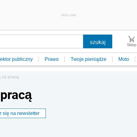
REKLAMA
Sklep
ektor publiczny
Prawo
Twoje pieniądze
Moto
ą za pracą
 pracą
 się na newsletter