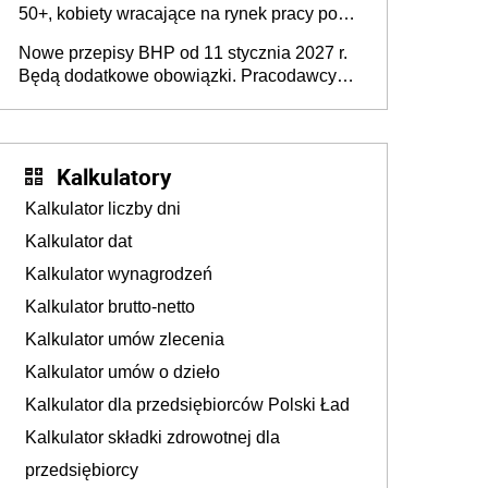
50+, kobiety wracające na rynek pracy po
urodzeniu dzieci, osoby przewlekle chore i
Nowe przepisy BHP od 11 stycznia 2027 r.
osoby neuroatypowe. Powstanie Fundusz
Będą dodatkowe obowiązki. Pracodawcy
na rzecz Inkluzywności w Zatrudnianiu?
dostają czas na przygotowanie się do zmian
Kalkulatory
Kalkulator liczby dni
Kalkulator dat
Kalkulator wynagrodzeń
Kalkulator brutto-netto
Kalkulator umów zlecenia
Kalkulator umów o dzieło
Kalkulator dla przedsiębiorców Polski Ład
Kalkulator składki zdrowotnej dla
przedsiębiorcy