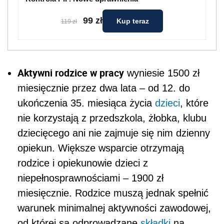
99 zł
Kup teraz
119 zł
Aktywni rodzice w pracy
wyniesie 1500 zł
miesięcznie przez dwa lata – od 12. do
ukończenia 35. miesiąca życia
dzieci
, które
nie korzystają z przedszkola, żłobka, klubu
dziecięcego ani nie zajmuje się nim dzienny
opiekun. Większe wsparcie otrzymają
rodzice i opiekunowie dzieci z
niepełnosprawnościami – 1900 zł
miesięcznie. Rodzice muszą jednak spełnić
warunek minimalnej aktywności zawodowej,
od której są odprowadzane
składki
na