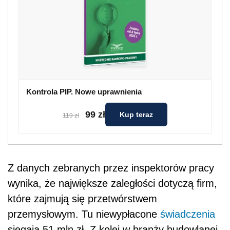
Kontrola PIP. Nowe uprawnienia
99 zł
Kup teraz
119 zł
Z danych zebranych przez inspektorów pracy
wynika, że największe zaległości dotyczą firm,
które zajmują się przetwórstwem
przemysłowym. Tu niewypłacone
świadczenia
sięgają 51 mln zł. Z kolei w branży budowlanej