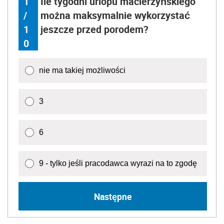
1
Ile tygodni urlopu macierzyńskiego
/
można maksymalnie wykorzystać
1
jeszcze przed porodem?
0
nie ma takiej możliwości
3
6
9 - tylko jeśli pracodawca wyrazi na to zgodę
Następne