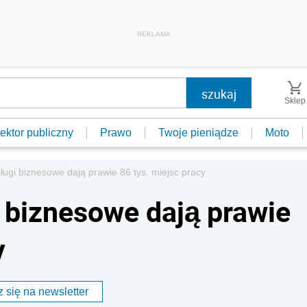
REKLAMA
Sklep
ektor publiczny
Prawo
Twoje pieniądze
Moto
ugi biznesowe dają prawie 86 tys. miejsc pracy
 biznesowe dają prawie
y
 się na newsletter