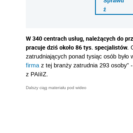
Sprawd
ź
W 340 centrach usług, należących do pr
pracuje dziś około 86 tys. specjalistów.
O
zatrudniających ponad tysiąc osób było w 
firma
z tej branży zatrudnia 293 osoby"
z PAIiIZ.
Dalszy ciąg materiału pod wideo