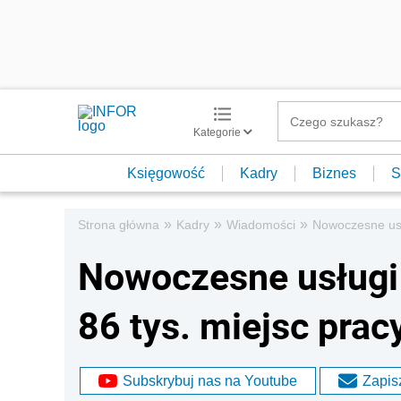
Kategorie
Księgowość
Kadry
Biznes
S
»
»
»
Strona główna
Kadry
Wiadomości
Nowoczesne usł
Nowoczesne usługi
86 tys. miejsc prac
Subskrybuj nas na Youtube
Zapisz