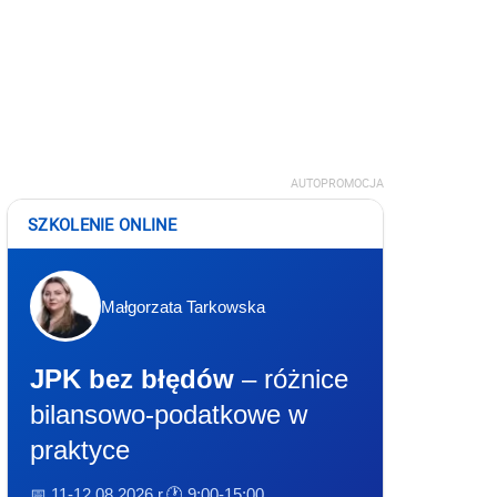
AUTOPROMOCJA
SZKOLENIE ONLINE
Małgorzata Tarkowska
JPK bez błędów
– różnice
bilansowo-podatkowe w
praktyce
📅 11-12.08.2026 r.
🕐 9:00-15:00