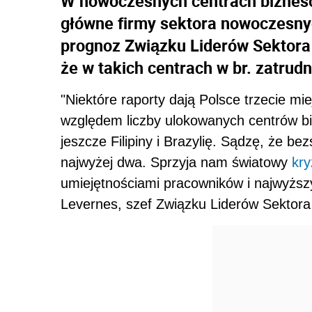
W nowoczesnych centrach biznes
główne firmy sektora nowoczesnych
prognoz Związku Liderów Sektora
że w takich centrach w br. zatrudn
"Niektóre raporty dają Polsce trzecie mi
względem liczby ulokowanych centrów bi
jeszcze Filipiny i Brazylię. Sądzę, że b
najwyżej dwa. Sprzyja nam światowy
kry
umiejętnościami pracowników i najwyższ
Levernes, szef Związku Liderów Sektor