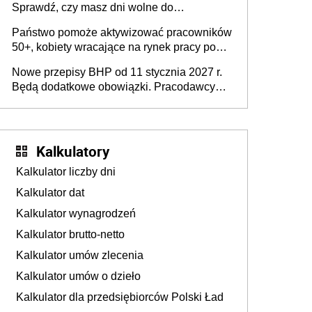
Sprawdź, czy masz dni wolne do
wykorzystania
Państwo pomoże aktywizować pracowników
50+, kobiety wracające na rynek pracy po
urodzeniu dzieci, osoby przewlekle chore i
Nowe przepisy BHP od 11 stycznia 2027 r.
osoby neuroatypowe. Powstanie Fundusz
Będą dodatkowe obowiązki. Pracodawcy
na rzecz Inkluzywności w Zatrudnianiu?
dostają czas na przygotowanie się do zmian
Kalkulatory
Kalkulator liczby dni
Kalkulator dat
Kalkulator wynagrodzeń
Kalkulator brutto-netto
Kalkulator umów zlecenia
Kalkulator umów o dzieło
Kalkulator dla przedsiębiorców Polski Ład