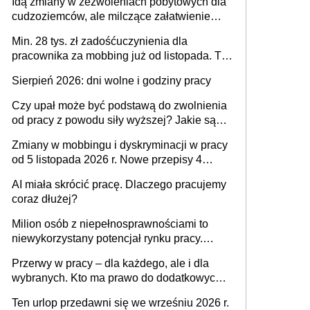
Idą zmiany w zezwoleniach pobytowych dla
dni od ustania stosunku pracy
cudzoziemców, ale milczące załatwienie
spraw przewidziano tylko dla wybranych
Min. 28 tys. zł zadośćuczynienia dla
pracownika za mobbing już od listopada. To
także nieuzasadniona krytyka i izolowanie z
Sierpień 2026: dni wolne i godziny pracy
zespołu
Czy upał może być podstawą do zwolnienia
od pracy z powodu siły wyższej? Jakie są
obowiązki pracodawcy
Zmiany w mobbingu i dyskryminacji w pracy
od 5 listopada 2026 r. Nowe przepisy 4
sierpnia zostały ogłoszone w Dzienniku
AI miała skrócić pracę. Dlaczego pracujemy
Ustaw
coraz dłużej?
Milion osób z niepełnosprawnościami to
niewykorzystany potencjał rynku pracy.
Problemem nie jest brak kandydatów,
Przerwy w pracy – dla każdego, ale i dla
dofinansowań czy refundacji, ale bariery po
wybranych. Kto ma prawo do dodatkowych
stronie systemu i świadomości
15 minut?
pracodawców [WYWIAD]
Ten urlop przedawni się we wrześniu 2026 r.