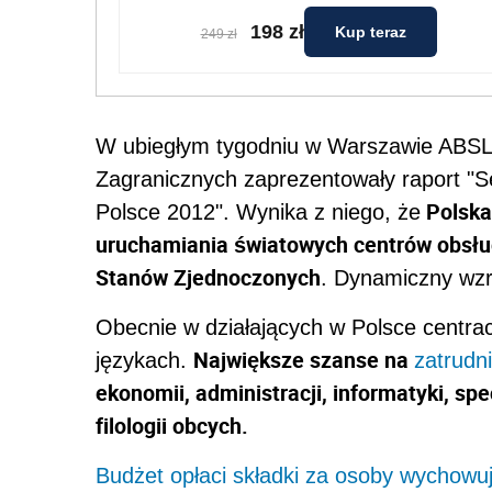
198 zł
Kup teraz
249 zł
W ubiegłym tygodniu w Warszawie ABSL o
Zagranicznych zaprezentowały raport "
Polska
Polsce 2012". Wynika z niego, że
uruchamiania światowych centrów obsługi 
Stanów Zjednoczonych
. Dynamiczny wzro
Obecnie w działających w Polsce centra
Największe szanse na
językach.
zatrudn
ekonomii, administracji, informatyki, sp
filologii obcych.
Budżet opłaci składki za osoby wychowuj