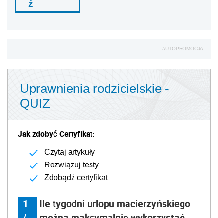
ź
AUTOPROMOCJA
Uprawnienia rodzicielskie -
QUIZ
Jak zdobyć Certyfikat:
Czytaj artykuły
Rozwiązuj testy
Zdobądź certyfikat
1
Ile tygodni urlopu macierzyńskiego
/
można maksymalnie wykorzystać