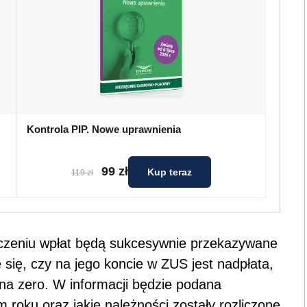
Kontrola PIP. Nowe uprawnienia
99 zł
Kup teraz
119 zł
zliczeniu wpłat będą sukcesywnie przekazywane
 się, czy na jego koncie w ZUS jest nadpłata,
e na zero. W informacji będzie podana
roku oraz jakie należności zostały rozliczone