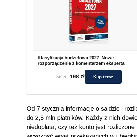
Klasyfikacja budżetowa 2027. Nowe
rozporządzenie z komentarzem eksperta
198 zł
Kup teraz
249 zł
Od 7 stycznia informacje o saldzie i ro
do 2,5 mln płatników. Każdy z nich dowie
niedopłata, czy też konto jest rozliczon
wysokość wpłat przekazanych w ubiegłym 