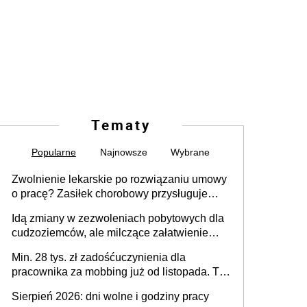
Tematy
Popularne
Najnowsze
Wybrane
Zwolnienie lekarskie po rozwiązaniu umowy
o pracę? Zasiłek chorobowy przysługuje
tylko w przypadku zachorowania w ciągu 14
Idą zmiany w zezwoleniach pobytowych dla
dni od ustania stosunku pracy
cudzoziemców, ale milczące załatwienie
spraw przewidziano tylko dla wybranych
Min. 28 tys. zł zadośćuczynienia dla
pracownika za mobbing już od listopada. To
także nieuzasadniona krytyka i izolowanie z
Sierpień 2026: dni wolne i godziny pracy
zespołu