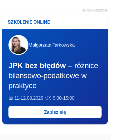
AUTOPROMOCJA
SZKOLENIE ONLINE
Małgorzata Tarkowska
JPK bez błędów
– różnice
bilansowo-podatkowe w
praktyce
📅 11-12.08.2026 r.
🕐 9:00-15:00
Zapisz się