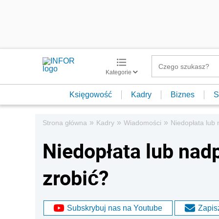
Kategorie
Księgowość
Kadry
Biznes
S
»
»
»
Strona główna
Kadry
Wiadomości
Niedopłata lub 
Niedopłata lub nadp
zrobić?
Subskrybuj nas na Youtube
Zapisz