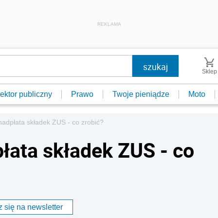
REKLAMA
Sklep
ektor publiczny
Prawo
Twoje pieniądze
Moto
nadpłata składek ZUS - co zrobić?
łata składek ZUS - co
 się na newsletter