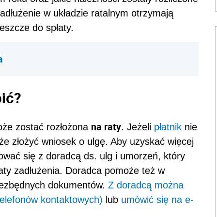
 zadłużenie w układzie ratalnym otrzymają
jeszcze do spłaty.
a
bić?
na raty
może zostać rozłożona
. Jeżeli
płatnik
nie
oże złożyć wniosek o ulgę. Aby uzyskać więcej
ować się z doradcą ds. ulg i umorzeń, który
łaty zadłużenia. Doradca pomoże też w
niezbędnych dokumentów.
Z doradcą można
telefonów kontaktowych)
lub
umówić się na e-