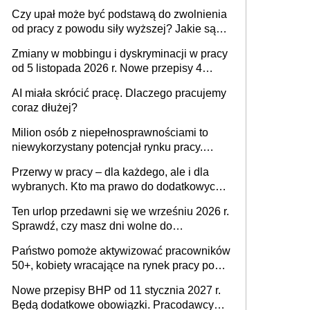
Czy upał może być podstawą do zwolnienia
od pracy z powodu siły wyższej? Jakie są
obowiązki pracodawcy
Zmiany w mobbingu i dyskryminacji w pracy
od 5 listopada 2026 r. Nowe przepisy 4
sierpnia zostały ogłoszone w Dzienniku
AI miała skrócić pracę. Dlaczego pracujemy
Ustaw
coraz dłużej?
Milion osób z niepełnosprawnościami to
niewykorzystany potencjał rynku pracy.
Problemem nie jest brak kandydatów,
Przerwy w pracy – dla każdego, ale i dla
dofinansowań czy refundacji, ale bariery po
wybranych. Kto ma prawo do dodatkowych
stronie systemu i świadomości
15 minut?
pracodawców [WYWIAD]
Ten urlop przedawni się we wrześniu 2026 r.
Sprawdź, czy masz dni wolne do
wykorzystania
Państwo pomoże aktywizować pracowników
50+, kobiety wracające na rynek pracy po
urodzeniu dzieci, osoby przewlekle chore i
Nowe przepisy BHP od 11 stycznia 2027 r.
osoby neuroatypowe. Powstanie Fundusz
Będą dodatkowe obowiązki. Pracodawcy
na rzecz Inkluzywności w Zatrudnianiu?