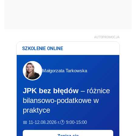
AUTOPROMOCJA
SZKOLENIE ONLINE
Małgorzata Tarkowska
JPK bez błędów
– różnice
bilansowo-podatkowe w
praktyce
📅 11-12.08.2026 r.
🕐 9:00-15:00
Zapisz się