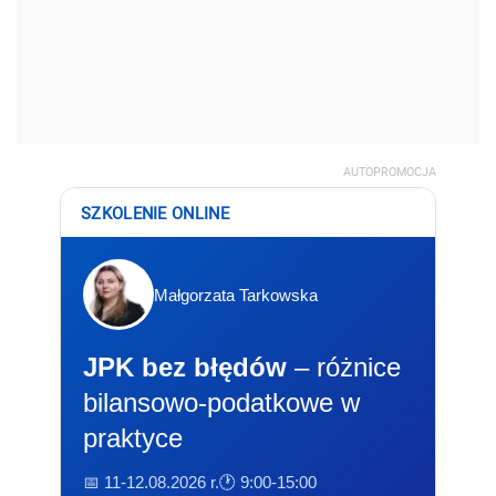
AUTOPROMOCJA
SZKOLENIE ONLINE
Małgorzata Tarkowska
JPK bez błędów
– różnice
bilansowo-podatkowe w
praktyce
📅 11-12.08.2026 r.
🕐 9:00-15:00