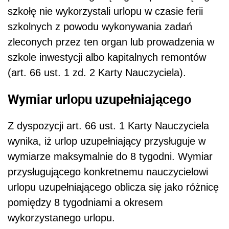
wynika, iż urlop uzupełniający przysługuje w
wymiarze maksymalnie do 8 tygodni. Wymiar
przysługującego konkretnemu nauczycielowi
urlopu uzupełniającego oblicza się jako różnicę
pomiędzy 8 tygodniami a okresem
wykorzystanego urlopu.
Kiedy następuje ustalenie prawa do
urlopu uzupełniającego?
Prawo do urlopu uzupełniającego może zostać
ustalone dopiero po zakończeniu w danym
roku szkolnym ferii zimowych i letnich, tj. po 31
sierpnia. Niemożliwym jest wcześniejsze
ustalenie prawa i wymiaru urlopu
uzupełniającego. Przed zakończeniem ferii nie