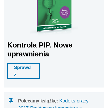
Sprawd
ź
Polecamy książkę:
Kodeks pracy
2017 Praktyczny komentarz z
przykładami
Dalszy ciąg materiału pod wideo