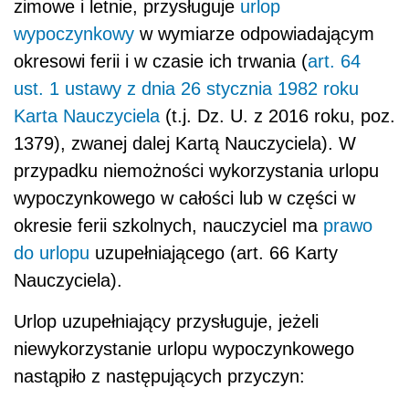
do urlopu
uzupełniającego (art. 66 Karty
Nauczyciela).
Urlop uzupełniający przysługuje, jeżeli
niewykorzystanie urlopu wypoczynkowego
nastąpiło z następujących przyczyn:
niezdolności nauczyciela do pracy wywołanej
chorobą lub odosobnieniem w związku z
chorobą zakaźną,
korzystania przez nauczyciela z urlopu
macierzyńskiego,
korzystania przez nauczyciela z urlopu na
warunkach urlopu macierzyńskiego,
korzystania przez nauczyciela z urlopu
ojcowskiego,