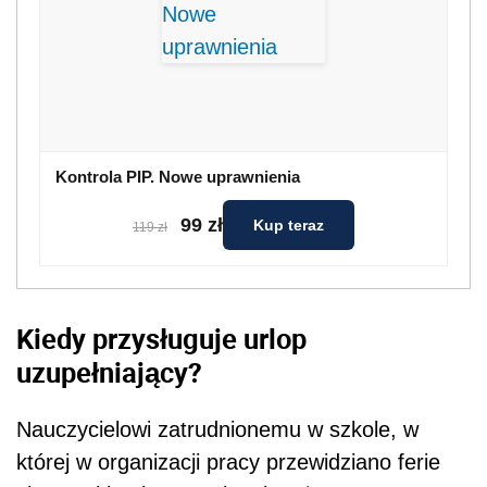
Kiedy przysługuje urlop
uzupełniający?
Nauczycielowi zatrudnionemu w szkole, w
której w organizacji pracy przewidziano ferie
zimowe i letnie, przysługuje
urlop
wypoczynkowy
w wymiarze odpowiadającym
okresowi ferii i w czasie ich trwania (
art. 64
ust. 1 ustawy z dnia 26 stycznia 1982 roku
Karta Nauczyciela
(t.j. Dz. U. z 2016 roku, poz.
1379), zwanej dalej Kartą Nauczyciela). W
przypadku niemożności wykorzystania urlopu
wypoczynkowego w całości lub w części w
okresie ferii szkolnych, nauczyciel ma
prawo