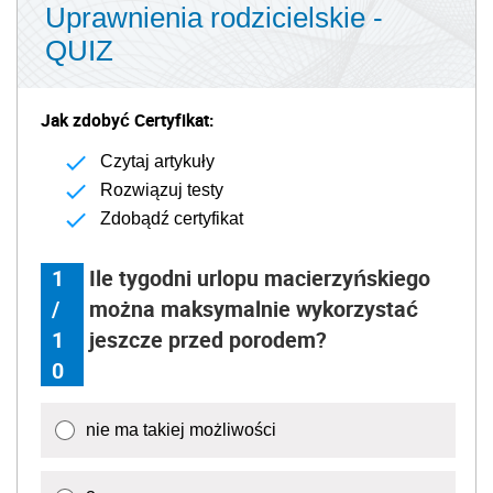
/
można maksymalnie wykorzystać
1
jeszcze przed porodem?
0
nie ma takiej możliwości
3
6
9 - tylko jeśli pracodawca wyrazi na to zgodę
Następne