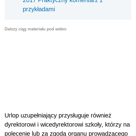
Urlop uzupełniający przysługuje również
dyrektorowi i wicedyrektorowi szkoły, którzy na
polecenie lub za zgodą organu prowadzącego
szkołę nie wykorzystali urlopu w czasie ferii
szkolnych z powodu wykonywania zadań
zleconych przez ten organ lub prowadzenia w
szkole inwestycji albo kapitalnych remontów
(art. 66 ust. 1 zd. 2 Karty Nauczyciela).
Wymiar urlopu uzupełniającego
Z dyspozycji art. 66 ust. 1 Karty Nauczyciela