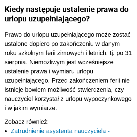
istnieje bowiem możliwość stwierdzenia, czy
nauczyciel korzystał z urlopu wypoczynkowego
i w jakim wymiarze.
Zobacz również:
Zatrudnienie asystenta nauczyciela -
kwalifikacje, stosunek pracy
Sposób i termin wykorzystania
urlopu uzupełniającego
Urlop uzupełniający udzielany jest
nauczycielowi w ciągu roku szkolnego. Jego
termin ustala dyrektor szkoły, biorąc pod
uwagę organizację pracy szkoły i wniosek
nauczyciela. Dyrektor nie jest bowiem