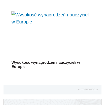
Europie
AUTOPROMOCJA
Uprawnienia rodzicielskie -
QUIZ
Jak zdobyć Certyfikat:
Czytaj artykuły
Rozwiązuj testy
Zdobądź certyfikat
1
Ile tygodni urlopu macierzyńskiego