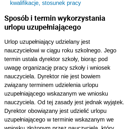
związany terminem udzielenia urlopu
uzupełniającego wskazanym we wniosku
nauczyciela. Od tej zasady jest jednak wyjątek.
Dyrektor obowiązany jest udzielić urlopu
uzupełniającego w terminie wskazanym we
wniosku złożonym przez nauczyciela, który
chce wykorzystać urlop uzupełniający
bezpośrednio po zakończeniu korzystania z
urlopu macierzyńskiego lub urlopu
rodzicielskiego (
art. 163 § 3 k.p.
).
Urlop uzupełniający udzielany jest w
tygodniach. Może on zostać wykorzystany
jednorazowo lub w częściach.
Zobacz serwis:
Ubezpieczenia społeczne