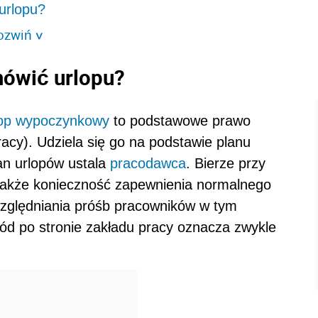
urlopu?
ozwiń
>
ówić urlopu?
lop wypoczynkowy
to podstawowe prawo
racy). Udziela się go na podstawie planu
an urlopów ustala
pracodawca
. Bierze przy
także konieczność zapewnienia normalnego
względniania próśb pracowników w tym
ód po stronie zakładu pracy oznacza zwykle