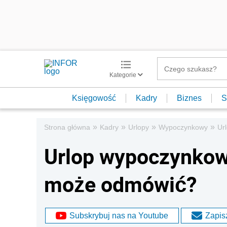
Kategorie
Księgowość
Kadry
Biznes
S
»
»
»
»
Strona główna
Kadry
Urlopy
Wypoczynkowy
Ur
Urlop wypoczynkow
może odmówić?
Subskrybuj nas na Youtube
Zapisz