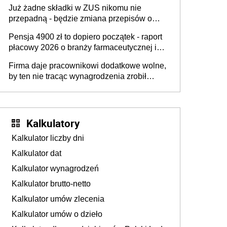
dostają czas na przygotowanie się do zmian
Już żadne składki w ZUS nikomu nie
przepadną - będzie zmiana przepisów o
przedawnieniu i niepodleganiu
Pensja 4900 zł to dopiero początek - raport
ubezpieczeniom społecznym
płacowy 2026 o branży farmaceutycznej i
chemicznej
Firma daje pracownikowi dodatkowe wolne,
by ten nie tracąc wynagrodzenia zrobił
dodatkowe badania. Ten benefit się
sprawdza
Kalkulatory
Kalkulator liczby dni
Kalkulator dat
Kalkulator wynagrodzeń
Kalkulator brutto-netto
Kalkulator umów zlecenia
Kalkulator umów o dzieło