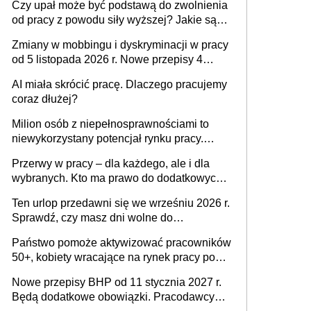
Czy upał może być podstawą do zwolnienia
od pracy z powodu siły wyższej? Jakie są
obowiązki pracodawcy
Zmiany w mobbingu i dyskryminacji w pracy
od 5 listopada 2026 r. Nowe przepisy 4
sierpnia zostały ogłoszone w Dzienniku
AI miała skrócić pracę. Dlaczego pracujemy
Ustaw
coraz dłużej?
Milion osób z niepełnosprawnościami to
niewykorzystany potencjał rynku pracy.
Problemem nie jest brak kandydatów,
Przerwy w pracy – dla każdego, ale i dla
dofinansowań czy refundacji, ale bariery po
wybranych. Kto ma prawo do dodatkowych
stronie systemu i świadomości
15 minut?
pracodawców [WYWIAD]
Ten urlop przedawni się we wrześniu 2026 r.
Sprawdź, czy masz dni wolne do
wykorzystania
Państwo pomoże aktywizować pracowników
50+, kobiety wracające na rynek pracy po
urodzeniu dzieci, osoby przewlekle chore i
Nowe przepisy BHP od 11 stycznia 2027 r.
osoby neuroatypowe. Powstanie Fundusz
Będą dodatkowe obowiązki. Pracodawcy
na rzecz Inkluzywności w Zatrudnianiu?