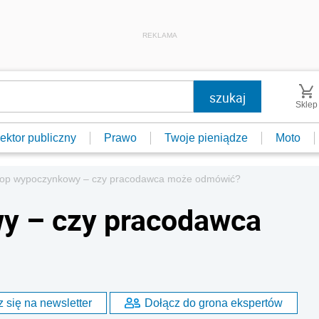
REKLAMA
Sklep
ektor publiczny
Prawo
Twoje pieniądze
Moto
lop wypoczynkowy – czy pracodawca może odmówić?
y – czy pracodawca
 się na newsletter
Dołącz do grona ekspertów